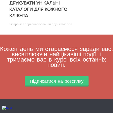
ДРУКУВАТИ УНІКАЛЬНІ
КАТАЛОГИ ДЛЯ КОЖНОГО
КЛІЄНТА
Як працює персоналізований друк каталогів
Кожен день ми стараємося заради вас,
висвітлюючи найцікавіші події, і
тримаємо вас в курсі всіх останніх
новин.
Підписатися на розсилку