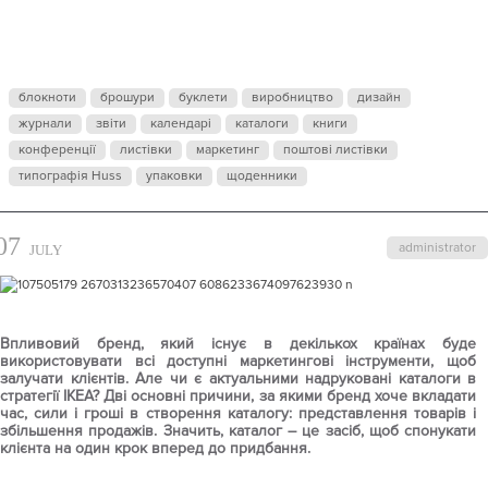
ДРУКОВАНИ
КАТАЛОГ
блокноти
брошури
буклети
виробництво
дизайн
журнали
ЗБІЛЬШУЄ
звіти
календарі
каталоги
книги
конференції
листівки
маркетинг
поштові листівки
типографія Huss
упаковки
щоденники
ПРОДАЖІ:
07
administrator
JULY
ПРИКЛАД
IKEA
Впливовий бренд, який існує в декількох країнах буде
використовувати всі доступні маркетингові інструменти, щоб
залучати клієнтів. Але чи є актуальними надруковані каталоги в
стратегії IKEA? Дві основні причини, за якими бренд хоче вкладати
час, сили і гроші в створення каталогу: представлення товарів і
збільшення продажів. Значить, каталог – це засіб, щоб спонукати
клієнта на один крок вперед до придбання.