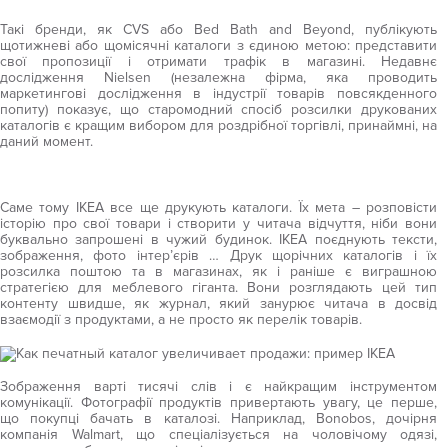
Такі бренди, як CVS або Bed Bath and Beyond, публікують
щотижневі або щомісячні каталоги з єдиною метою: представити
свої пропозиції і отримати трафік в магазині. Недавнє
дослідження Nielsen (незалежна фірма, яка проводить
маркетингові дослідження в індустрії товарів повсякденного
попиту) показує, що старомодний спосіб розсилки друкованих
каталогів є кращим вибором для роздрібної торгівлі, принаймні, на
даний момент.
Саме тому IKEA все ще друкують каталоги. Їх мета – розповісти
історію про свої товари і створити у читача відчуття, ніби вони
буквально запрошені в чужий будинок. IKEA поєднують тексти,
зображення, фото інтер’єрів … Друк щорічних каталогів і їх
розсилка поштою та в магазинах, як і раніше є виграшною
стратегією для меблевого гіганта. Вони розглядають цей тип
контенту швидше, як журнал, який занурює читача в досвід
взаємодії з продуктами, а не просто як перелік товарів.
Зображення варті тисячі слів і є найкращим інструментом
комунікації. Фотографії продуктів привертають увагу, це перше,
що покупці бачать в каталозі. Наприклад, Bonobos, дочірня
компанія Walmart, що спеціалізується на чоловічому одязі,