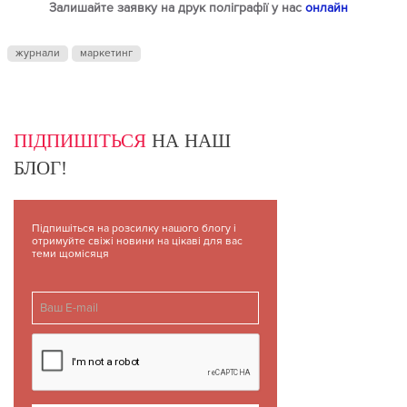
Залишайте заявку на друк поліграфії у нас
онлайн
журнали
маркетинг
ПІДПИШІТЬСЯ
НА НАШ
БЛОГ!
Підпишіться на розсилку нашого блогу і
отримуйте свіжі новини на цікаві для вас
теми щомісяця