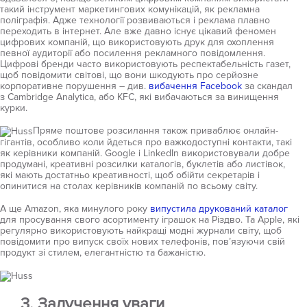
такий інструмент маркетингових комунікацій, як рекламна
поліграфія. Адже технології розвиваються і реклама плавно
переходить в інтернет. Але вже давно існує цікавий феномен
цифрових компаній, що використовують друк для охоплення
певної аудиторії або посилення рекламного повідомлення.
Цифрові бренди часто використовують респектабельність газет,
щоб повідомити світові, що вони шкодують про серйозне
корпоративне порушення – див.
вибачення Facebook
за скандал
з Cambridge Analytica, або KFC, які вибачаються за винищення
курки.
Пряме поштове розсилання також приваблює онлайн-
гігантів, особливо коли йдеться про важкодоступні контакти, такі
як керівники компаній. Google і LinkedIn використовували добре
продумані, креативні розсилки каталогів, буклетів або листівок,
які мають достатньо креативності, щоб обійти секретарів і
опинитися на столах керівників компаній по всьому світу.
А ще Amazon, яка минулого року
випустила друкований каталог
для просування свого асортименту іграшок на Різдво. Та Apple, які
регулярно використовують найкращі модні журнали світу, щоб
повідомити про випуск своїх нових телефонів, пов’язуючи свій
продукт зі стилем, елегантністю та бажаністю.
3. Залучення уваги