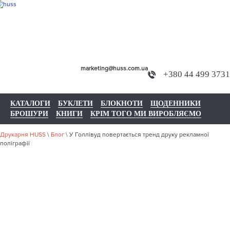
marketing@huss.com.ua
+380 44 499 3731
КАТАЛОГИ
БУКЛЕТИ
БЛОКНОТИ
ЩОДЕННИКИ
БРОШУРИ
КНИГИ
КРІМ ТОГО МИ ВИРОБЛЯЄМО
Друкарня HUSS
\
Блог
\
У Голлівуд повертається тренд друку рекламної
поліграфії
У ГОЛЛІВУД