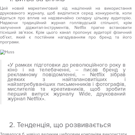
Цей новий маркетинговий хід націлений на використання
друкованого журналу, щоб виділитися серед конкурентів, коли
йдеться про вплив на надзвичайно складну цільову аудиторію.
Надаючи традиційний журнал голлівудській спільноті, крім
залучення діджитал-інструментів, Netflix прагне встановити
тісніший зв’язок. Крім цього канал пропонує аудиторії фізичний
об’єкт, який є постійним нагадуванням про бренд та його
програми.
«У рамках підготовки до революційного року в
кіно і на телебаченні, – писав бренд у
рекламному повідомленні, – Netflix зібрав
деяких з найталановитіших і
найзатребуваніших письменників і фотографів,
мислителів та креативників, щоб зробити
перший випуск журналу Wide, друкований
журнал Netflix».
2. Тенденція, що розвивається
Здавалося б, навіщо великим цифровим компаніям використати