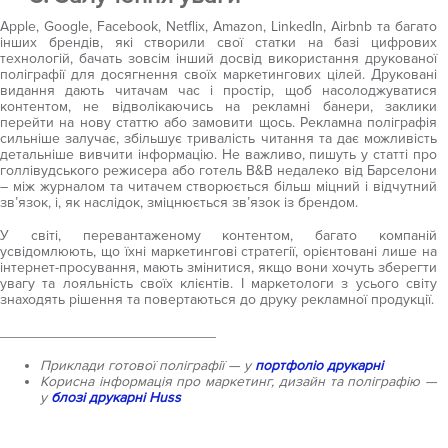
Apple, Google, Facebook, Netflix, Amazon, LinkedIn, Airbnb та багато
інших брендів, які створили свої статки на базі цифрових
технологій, бачать зовсім інший досвід використання друкованої
поліграфії для досягнення своїх маркетингових цілей. Друковані
видання дають читачам час і простір, щоб насолоджуватися
контентом, не відволікаючись на рекламні банери, заклики
перейти на нову статтю або замовити щось. Рекламна поліграфія
сильніше залучає, збільшує тривалість читання та дає можливість
детальніше вивчити інформацію. Не важливо, пишуть у статті про
голлівудського режисера або готель B&B недалеко від Барселони
– між журналом та читачем створюється більш міцний і відчутний
зв’язок, і, як наслідок, зміцнюється зв’язок із брендом.
У світі, перевантаженому контентом, багато компаній
усвідомлюють, що їхні маркетингові стратегії, орієнтовані лише на
інтернет-просування, мають змінитися, якщо вони хочуть зберегти
увагу та лояльність своїх клієнтів. І маркетологи з усього світу
знаходять рішення та повертаються до друку рекламної продукції.
___________________________
Приклади готової поліграфії — у
портфоліо друкарні
Корисна інформація про маркетинг, дизайн та поліграфію —
у
блозі друкарні Huss