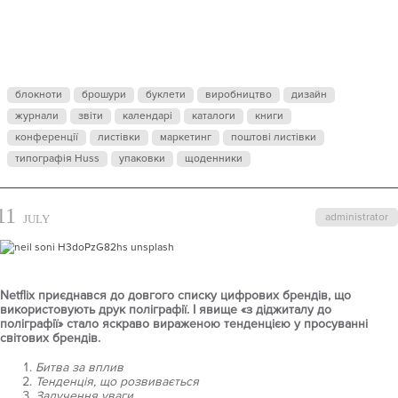
ПОВЕРТАЄТЬ
ТРЕНД
блокноти
брошури
буклети
виробництво
дизайн
журнали
звіти
ДРУКУ
календарі
каталоги
книги
конференції
листівки
маркетинг
поштові листівки
типографія Huss
упаковки
щоденники
РЕКЛАМНОЇ
11
administrator
JULY
ПОЛІГРАФІЇ
Netflix приєднався до довгого списку цифрових брендів, що
використовують друк поліграфії. І явище «з діджиталу до
поліграфії» стало яскраво вираженою тенденцією у просуванні
світових брендів.
Битва за вплив
Тенденція, що розвивається
Залучення уваги