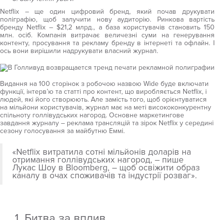
Netflix – ще один цифровий бренд, який почав друкувати
поліграфію, щоб залучити нову аудиторію. Ринкова вартість
бренду Netflix – $21,2 млрд., а база користувачів становить 150
млн. осіб. Компанія витрачає величезні суми на генерування
контенту, просування та рекламу бренду в інтернеті та офлайн. І
ось вони вирішили надрукувати власний журнал.
Видання на 100 сторінок з робочою назвою Wide буде включати
функції, інтерв’ю та статті про контент, що виробляється Netflix, і
людей, які його створюють. Але замість того, щоб орієнтуватися
на мільйони користувачів, журнал має на меті висококонкурентну
спільноту голлівудських нагород. Основне маркетингове
завдання журналу – реклама трансляцій та зірок Netflix у середині
сезону голосування за майбутню Еммі.
«Netflix витратила сотні мільйонів доларів на
отримання голлівудських нагород, – пише
Лукас Шоу в Bloomberg, – щоб освіжити образ
каналу в очах споживачів та індустрії розваг».
1. Битва за вплив