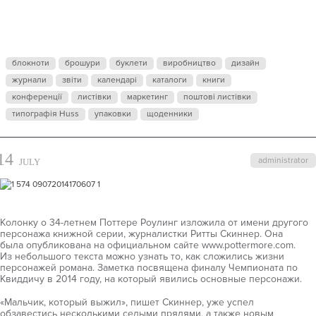
СНОВА
ПИШЕТ ПРО
блокноти
брошури
буклети
виробництво
дизайн
журнали
звіти
ГАРРИ
календарі
каталоги
книги
конференції
листівки
маркетинг
поштові листівки
типографія Huss
упаковки
щоденники
ПОТТЕРА
14
administrator
JULY
Колонку о 34-летнем Поттере Роулинг изложила от имени другого
персонажа книжной серии, журналистки Ритты Скиннер. Она
была опубликована на официальном сайте www.pottermore.com.
Из небольшого текста можно узнать то, как сложились жизни
персонажей романа. Заметка посвящена финалу Чемпионата по
Квиддичу в 2014 году, на который явились основные персонажи.
«Мальчик, который выжил», пишет Скиннер, уже успел
обзавестись несколькими седыми прядями, а также новым