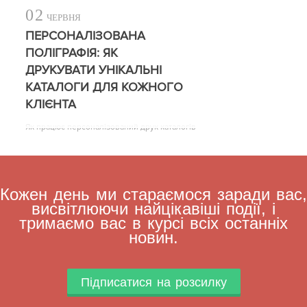
02
ЧЕРВНЯ
ПЕРСОНАЛІЗОВАНА
ПОЛІГРАФІЯ: ЯК
ДРУКУВАТИ УНІКАЛЬНІ
КАТАЛОГИ ДЛЯ КОЖНОГО
КЛІЄНТА
Як працює персоналізований друк каталогів
Кожен день ми стараємося заради вас,
висвітлюючи найцікавіші події, і
тримаємо вас в курсі всіх останніх
новин.
Підписатися на розсилку