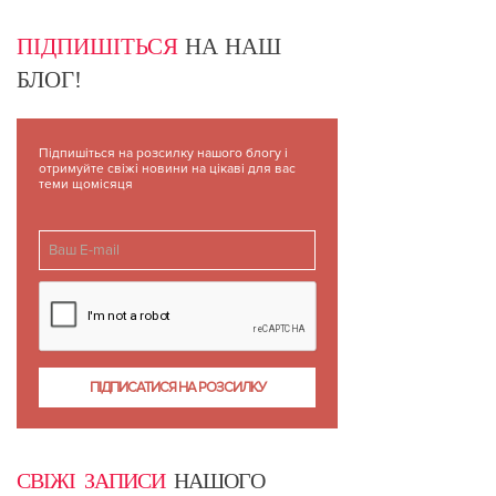
ПІДПИШІТЬСЯ
НА НАШ
БЛОГ!
Підпишіться на розсилку нашого блогу і
отримуйте свіжі новини на цікаві для вас
теми щомісяця
СВІЖІ ЗАПИСИ
НАШОГО