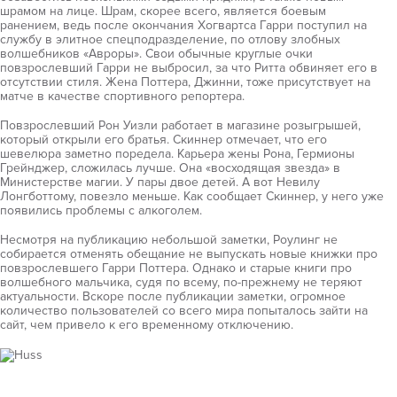
шрамом на лице. Шрам, скорее всего, является боевым
ранением, ведь после окончания Хогвартса Гарри поступил на
службу в элитное спецподразделение, по отлову злобных
волшебников «Авроры». Свои обычные круглые очки
повзрослевший Гарри не выбросил, за что Ритта обвиняет его в
отсутствии стиля. Жена Поттера, Джинни, тоже присутствует на
матче в качестве спортивного репортера.
Повзрослевший Рон Уизли работает в магазине розыгрышей,
который открыли его братья. Скиннер отмечает, что его
шевелюра заметно поредела. Карьера жены Рона, Гермионы
Грейнджер, сложилась лучше. Она «восходящая звезда» в
Министерстве магии. У пары двое детей. А вот Невилу
Лонгботтому, повезло меньше. Как сообщает Скиннер, у него уже
появились проблемы с алкоголем.
Несмотря на публикацию небольшой заметки, Роулинг не
собирается отменять обещание не выпускать новые книжки про
повзрослевшего Гарри Поттера. Однако и старые книги про
волшебного мальчика, судя по всему, по-прежнему не теряют
актуальности. Вскоре после публикации заметки, огромное
количество пользователей со всего мира попыталось зайти на
сайт, чем привело к его временному отключению.