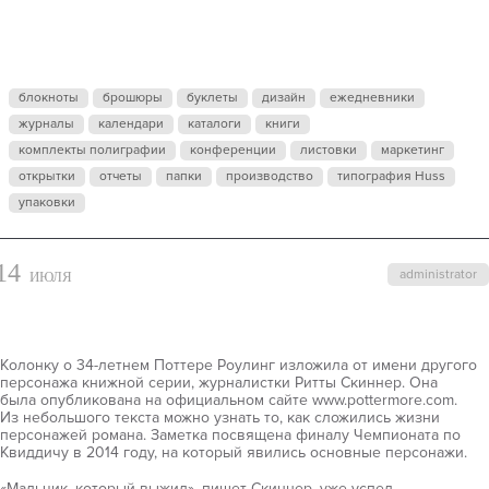
СНОВА
ПИШЕТ ПРО
блокноты
брошюры
буклеты
дизайн
ежедневники
журналы
календари
ГАРРИ
каталоги
книги
комплекты полиграфии
конференции
листовки
маркетинг
открытки
отчеты
папки
производство
типография Huss
ПОТТЕРА
упаковки
14
administrator
ИЮЛЯ
Колонку о 34-летнем Поттере Роулинг изложила от имени другого
персонажа книжной серии, журналистки Ритты Скиннер. Она
была опубликована на официальном сайте www.pottermore.com.
Из небольшого текста можно узнать то, как сложились жизни
персонажей романа. Заметка посвящена финалу Чемпионата по
Квиддичу в 2014 году, на который явились основные персонажи.
«Мальчик, который выжил», пишет Скиннер, уже успел