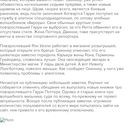
обзавестись несколькими седыми прядями, а также новым
шрамом на лице. Шрам, скорее всего, является боевым
ранением, ведь после окончания Хогвартса Гарри поступил на
службу в элитное спецподразделение, по отлову злобных
волшебников «Авроры». Свои обычные круглые очки
повзрослевший Гарри не выбросил, за что Ритта обвиняет его в
отсутствии стиля. Жена Поттера, Джинни, тоже присутствует на
матче в качестве спортивного репортера.
Повзрослевший Рон Уизли работает в магазине розыгрышей,
который открыли его братья. Скиннер отмечает, что его
шевелюра заметно поредела. Карьера жены Рона, Гермионы
Грейнджер, сложилась лучше. Она «восходящая звезда» в
Министерстве магии. У пары двое детей. А вот Невилу
Лонгботтому, повезло меньше. Как сообщает Скиннер, у него уже
появились проблемы с алкоголем.
Несмотря на публикацию небольшой заметки, Роулинг не
собирается отменять обещание не выпускать новые книжки про
повзрослевшего Гарри Поттера. Однако и старые книги про
волшебного мальчика, судя по всему, по-прежнему не теряют
актуальности. Вскоре после публикации заметки, огромное
количество пользователей со всего мира попыталось зайти на
сайт, чем привело к его временному отключению.