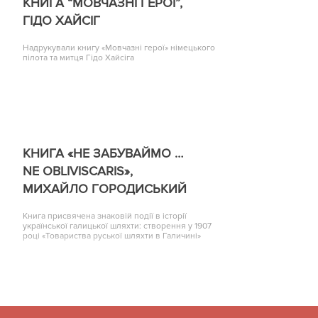
КНИГА “МОВЧАЗНІ ГЕРОЇ”,
ГІДО ХАЙСІГ
Надрукували книгу «Мовчазні герої» німецького
пілота та митця Гідо Хайсіга
КНИГА «НЕ ЗАБУВАЙМО …
NE OBLIVISCARIS»,
МИХАЙЛО ГОРОДИСЬКИЙ
Книга присвячена знаковій події в історії
української галицької шляхти: створення у 1907
році «Товариства руської шляхти в Галичині»