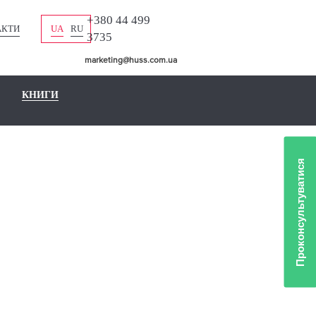
+380 44 499
АКТИ
UA
RU
3735
marketing@huss.com.ua
КНИГИ
Проконсультуватися
ЛІО