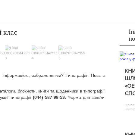
Ін
 клас
п
КНИ
, інформацією, зображеннями? Типографія Huss з
ШЛЯ
«ОЕ
аталоги, блокноти, книги та щоденники в типографії
СП
кції типографії
(044) 587-98-53.
Форма для заявки
Це пе
найві
КНИ