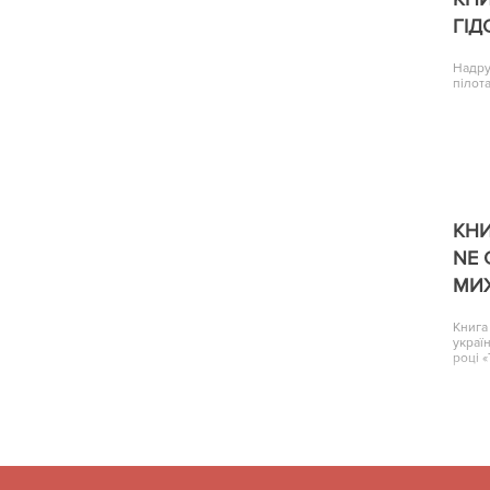
ГІД
Надру
пілота
КНИ
NE 
МИ
Книга
украї
році 