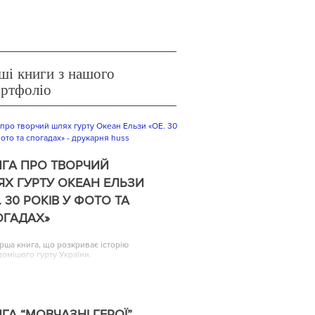
ші книги з нашого
ортфоліо
ГА ПРО ТВОРЧИЙ
Х ГУРТУ ОКЕАН ЕЛЬЗИ
. 30 РОКІВ У ФОТО ТА
ОГАДАХ»
рша книга, що розкриває історію
домішого гурту України.
ГА “МОВЧАЗНІ ГЕРОЇ”,