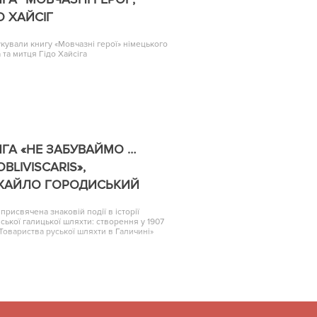
О ХАЙСІГ
кували книгу «Мовчазні герої» німецького
 та митця Гідо Хайсіга
ГА «НЕ ЗАБУВАЙМО …
OBLIVISCARIS»,
ХАЙЛО ГОРОДИСЬКИЙ
 присвячена знаковій події в історії
нської галицької шляхти: створення у 1907
«Товариства руської шляхти в Галичині»