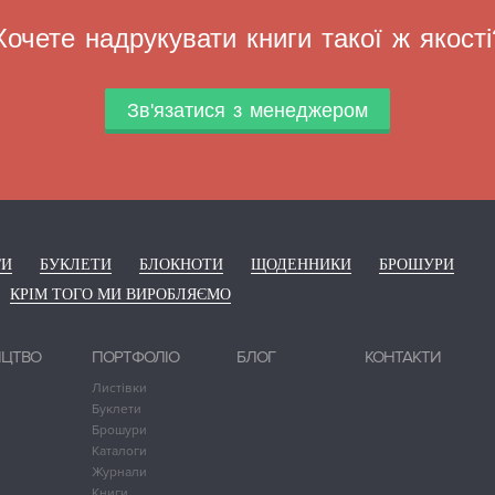
Хочете надрукувати книги такої ж якості
Зв'язатися з менеджером
ГИ
БУКЛЕТИ
БЛОКНОТИ
ЩОДЕННИКИ
БРОШУРИ
КРІМ ТОГО МИ ВИРОБЛЯЄМО
ИЦТВО
ПОРТФОЛІО
БЛОГ
КОНТАКТИ
Листівки
Буклети
Брошури
Каталоги
Журнали
Книги