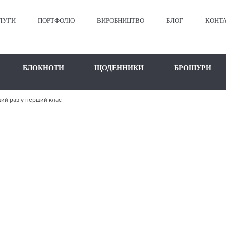
ЛУГИ
ПОРТФОЛІО
ВИРОБНИЦТВО
БЛОГ
КОНТ
БЛОКНОТИ
ЩОДЕННИКИ
БРОШУРИ
ий раз у перший клас
ШЕ ПОРТФО