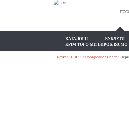
ПОС
КАТАЛОГИ
БУКЛЕТИ
КРІМ ТОГО МИ ВИРОБЛЯЄМО
Друкарня HUSS
\
Портфолио
\
Освіта
\
Перш
НА