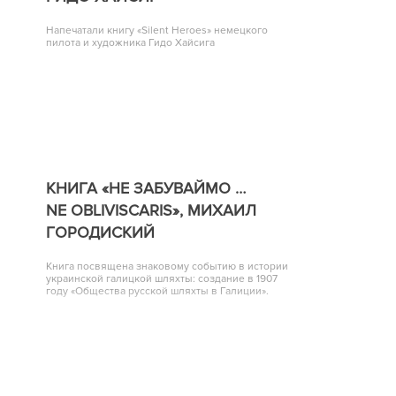
Напечатали книгу «Silent Heroes» немецкого
пилота и художника Гидо Хайсига
КНИГА «НЕ ЗАБУВАЙМО …
NE OBLIVISCARIS», МИХАИЛ
ГОРОДИСКИЙ
Книга посвящена знаковому событию в истории
украинской галицкой шляхты: создание в 1907
году «Общества русской шляхты в Галиции».