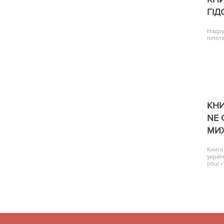
ГІД
Надру
пілота
КНИ
NE 
МИ
Книга
украї
році 