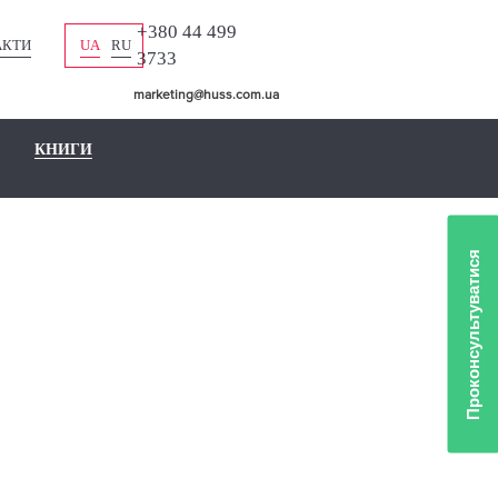
+380 44 499
АКТИ
UA
RU
3733
marketing@huss.com.ua
КНИГИ
Проконсультуватися
ЛІО