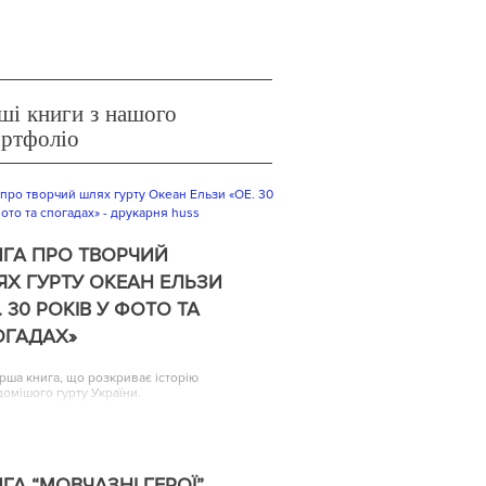
ші книги з нашого
ортфоліо
ГА ПРО ТВОРЧИЙ
Х ГУРТУ ОКЕАН ЕЛЬЗИ
. 30 РОКІВ У ФОТО ТА
ОГАДАХ»
рша книга, що розкриває історію
домішого гурту України.
ГА “МОВЧАЗНІ ГЕРОЇ”,