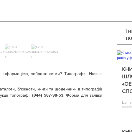
Ін
п
КНИ
, інформацією, зображеннями? Типографія Huss з
ШЛЯ
«ОЕ
аталоги, блокноти, книги та щоденники в типографії
СП
кції типографії
(044) 587-98-53.
Форма для заявки
Це пе
найві
КНИ