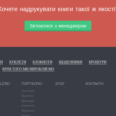
Хочете надрукувати книги такої ж якості
Зв'язатися з менеджером
ГИ
БУКЛЕТИ
БЛОКНОТИ
ЩОДЕННИКИ
БРОШУРИ
КРІМ ТОГО МИ ВИРОБЛЯЄМО
ИЦТВО
ПОРТФОЛІО
БЛОГ
КОНТАКТИ
Листівки
Буклети
Брошури
Каталоги
Журнали
Книги