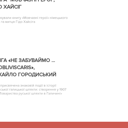
О ХАЙСІГ
кували книгу «Мовчазні герої» німецького
 та митця Гідо Хайсіга
ГА «НЕ ЗАБУВАЙМО …
OBLIVISCARIS»,
ХАЙЛО ГОРОДИСЬКИЙ
 присвячена знаковій події в історії
нської галицької шляхти: створення у 1907
«Товариства руської шляхти в Галичині»