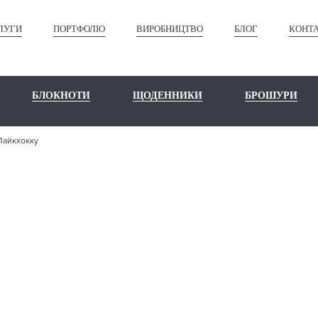
ЛУГИ
ПОРТФОЛІО
ВИРОБНИЦТВО
БЛОГ
КОНТ
БЛОКНОТИ
ЩОДЕННИКИ
БРОШУРИ
Лайкхокку
ШЕ ПОРТФО