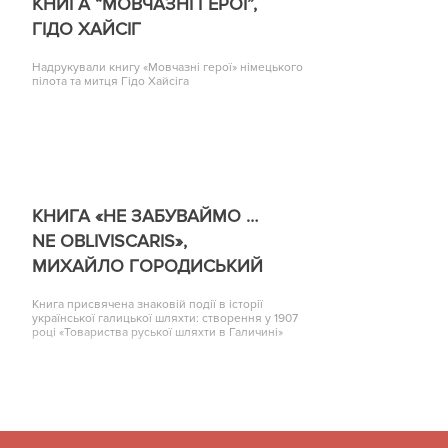
КНИГА “МОВЧАЗНІ ГЕРОЇ”,
ГІДО ХАЙСІГ
Надрукували книгу «Мовчазні герої» німецького
пілота та митця Гідо Хайсіга
КНИГА «НЕ ЗАБУВАЙМО …
NE OBLIVISCARIS»,
МИХАЙЛО ГОРОДИСЬКИЙ
Книга присвячена знаковій події в історії
української галицької шляхти: створення у 1907
році «Товариства руської шляхти в Галичині»