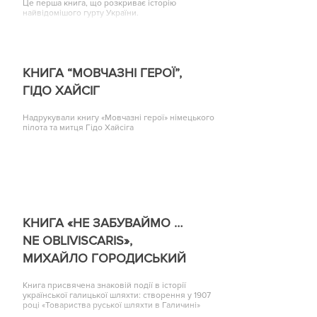
Це перша книга, що розкриває історію
найвідомішого гурту України.
КНИГА “МОВЧАЗНІ ГЕРОЇ”,
ГІДО ХАЙСІГ
Надрукували книгу «Мовчазні герої» німецького
пілота та митця Гідо Хайсіга
КНИГА «НЕ ЗАБУВАЙМО …
NE OBLIVISCARIS»,
МИХАЙЛО ГОРОДИСЬКИЙ
Книга присвячена знаковій події в історії
української галицької шляхти: створення у 1907
році «Товариства руської шляхти в Галичині»