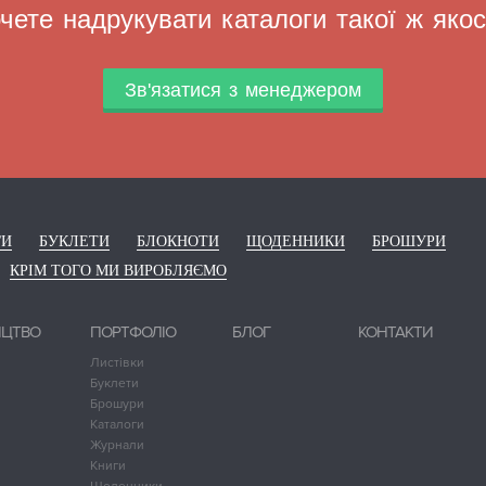
чете надрукувати каталоги такої ж якос
Зв'язатися з менеджером
ГИ
БУКЛЕТИ
БЛОКНОТИ
ЩОДЕННИКИ
БРОШУРИ
КРІМ ТОГО МИ ВИРОБЛЯЄМО
ИЦТВО
ПОРТФОЛІО
БЛОГ
КОНТАКТИ
Листівки
Буклети
Брошури
Каталоги
Журнали
Книги