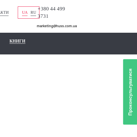
+380 44 499
АКТИ
UA
RU
3731
marketing@huss.com.ua
КНИГИ
Проконсультуватися
ЛІО