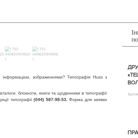
Ін
п
ДР
«TE
, інформацією, зображеннями? Типографія Huss з
ВОЛ
аталоги, блокноти, книги та щоденники в типографії
Треті
кції типографії
(044) 587-98-53.
Форма для заявки
ПРА