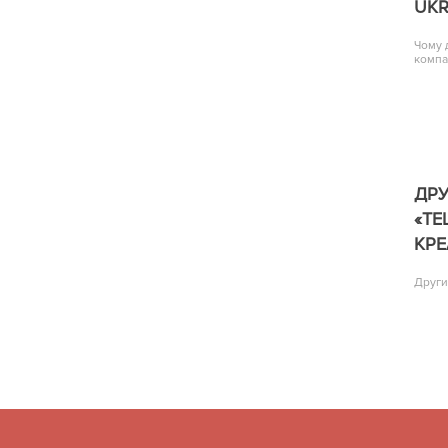
UKR
Чому 
компа
ДР
«TE
КРЕ
Други