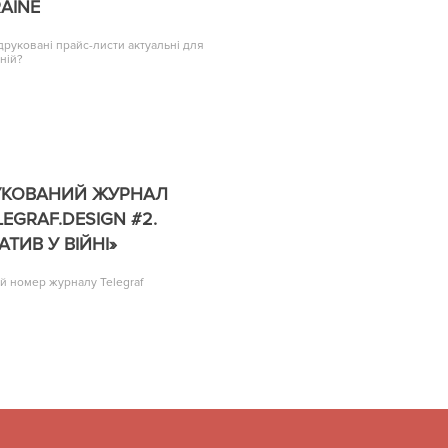
AINE
друковані прайс-листи актуальні для
ній?
УКОВАНИЙ ЖУРНАЛ
LEGRAF.DESIGN #2.
АТИВ У ВІЙНІ»
й номер журналу Telegraf