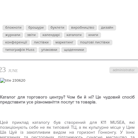
INSIDE
MUSES
блокноти
брошури
буклети
виробництво
дизайн
журнали
звіти
календарі
каталоги
книги
конференції
листівки
маркетинг
поштові листівки
типографія Huss
упаковки
щоденники
23
administrator
JUNE
Каталог для торгового центру? Чом би й ні? Це чудовий спосіб
представити усе різноманіття послуг та товарів.
Цей приклад каталогу був створений для K11 MUSEA, які
позиціонують себе не як типовий ТЦ, а як культурне місце у Цим
Ша Цуй із захопливим видом на горизонт Гонконгу. У їхніх
магазинах та ресторанах підтримують сучасне мистецтво та