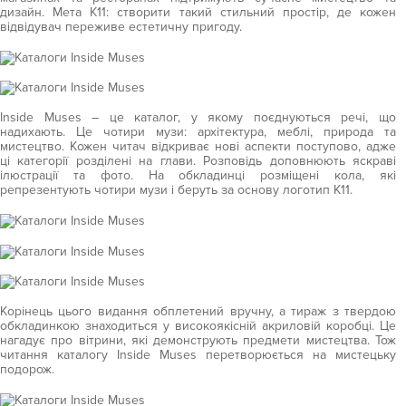
дизайн. Мета К11: створити такий стильний простір, де кожен
відвідувач переживе естетичну пригоду.
Inside Muses – це каталог, у якому поєднуються речі, що
надихають. Це чотири музи: архітектура, меблі, природа та
мистецтво. Кожен читач відкриває нові аспекти поступово, адже
ці категорії розділені на глави. Розповідь доповнюють яскраві
ілюстрації та фото. На обкладинці розміщені кола, які
репрезентують чотири музи і беруть за основу логотип К11.
Корінець цього видання обплетений вручну, а тираж з твердою
обкладинкою знаходиться у високоякісній акриловій коробці. Це
нагадує про вітрини, які демонструють предмети мистецтва. Тож
читання каталогу Inside Muses перетворюється на мистецьку
подорож.