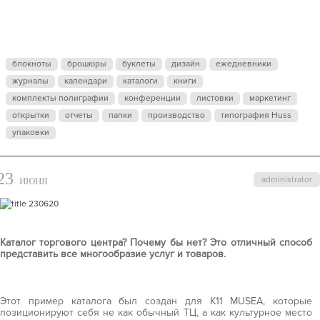
INSIDE
MUSES
блокноты
брошюры
буклеты
дизайн
ежедневники
журналы
календари
каталоги
книги
комплекты полиграфии
конференции
листовки
маркетинг
открытки
отчеты
папки
производство
типография Huss
упаковки
23
administrator
ИЮНЯ
Каталог торгового центра? Почему бы нет? Это отличный способ
представить все многообразие услуг и товаров.
Этот пример каталога был создан для K11 MUSEA, которые
позиционируют себя не как обычный ТЦ, а как культурное место