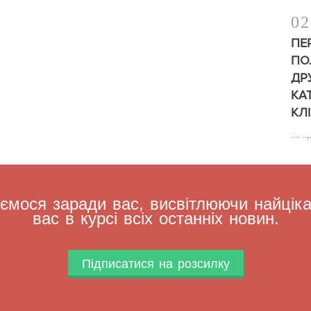
02
ПЕ
ПО
ДР
КА
КЛ
Як п
мося заради вас, висвітлюючи найцікав
вас в курсі всіх останніх новин.
Підписатися на розсилку