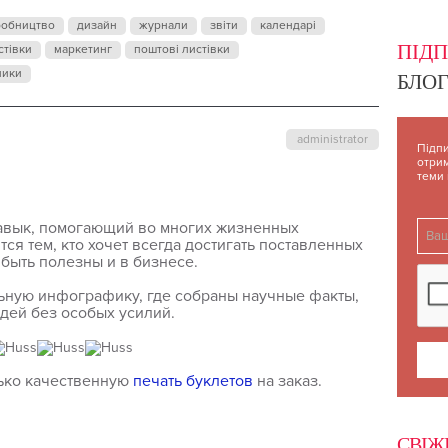
робництво
дизайн
журнали
звіти
календарі
ПІД
стівки
маркетинг
поштові листівки
ники
БЛОГ
administrator
Підпи
отрим
теми
авык, помогающий во многих жизненных
тся тем, кто хочет всегда достигать поставленных
 быть полезны и в бизнесе.
ьную инфографику, где собраны научные факты,
дей без особых усилий.
ько качественную
печать буклетов
на заказ.
СВІЖ