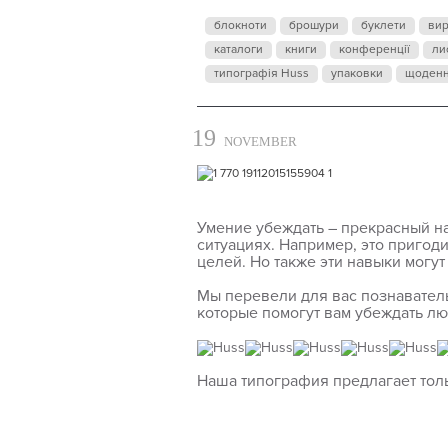
блокноти
брошури
буклети
ви
каталоги
книги
конференції
ли
типографія Huss
упаковки
щоден
19
NOVEMBER
Умение убеждать – прекрасный н
ситуациях. Например, это пригоди
целей. Но также эти навыки могут
Мы перевели для вас познавател
которые помогут вам убеждать лю
Наша типография предлагает тол