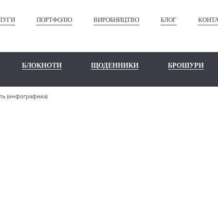
ЛУГИ
ПОРТФОЛІО
ВИРОБНИЦТВО
БЛОГ
КОНТ
БЛОКНОТИ
ЩОДЕННИКИ
БРОШУРИ
ать (инфографика)
ЛИЯТЬ И УБ
ИНФОГРАФИК