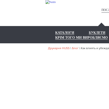
ПОС
КАТАЛОГИ
БУКЛЕТИ
КРІМ ТОГО МИ ВИРОБЛЯЄМО
Друкарня HUSS
\
Блог
\
Как влиять и убежд
КАК В
(