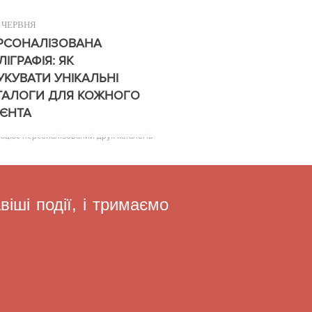
ЧЕРВНЯ
РСОНАЛІЗОВАНА
ЛІГРАФІЯ: ЯК
УКУВАТИ УНІКАЛЬНІ
ТАЛОГИ ДЛЯ КОЖНОГО
ІЄНТА
рацює персоналізований друк каталогів
іші події, і тримаємо