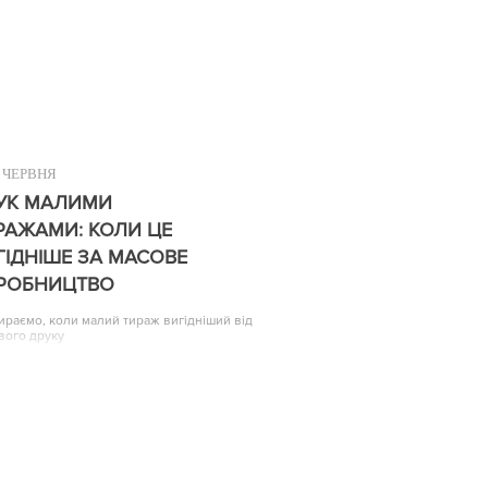
ЧЕРВНЯ
УК МАЛИМИ
РАЖАМИ: КОЛИ ЦЕ
ГІДНІШЕ ЗА МАСОВЕ
РОБНИЦТВО
ираємо, коли малий тираж вигідніший від
вого друку