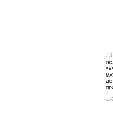
23
ПО
ЗА
МА
ДО
ПР
Які 
забу