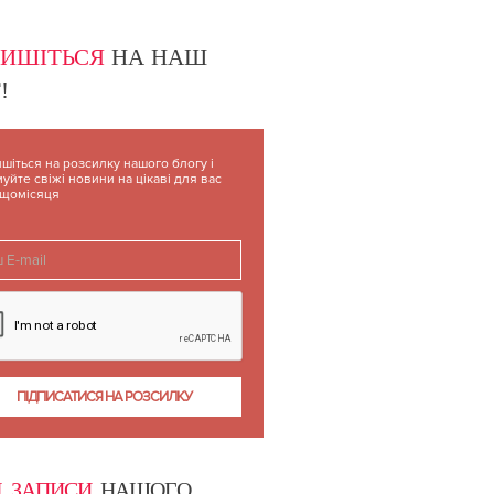
ПИШІТЬСЯ
НА НАШ
!
шіться на розсилку нашого блогу і
уйте свіжі новини на цікаві для вас
 щомісяця
І ЗАПИСИ
НАШОГО