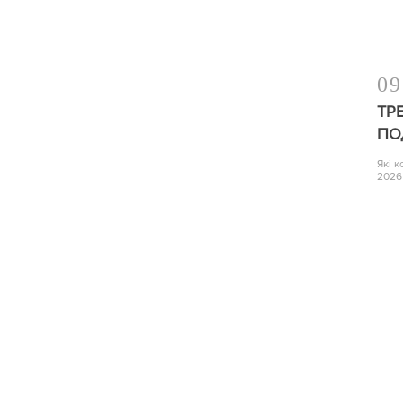
09
ТР
ПО
Які 
2026