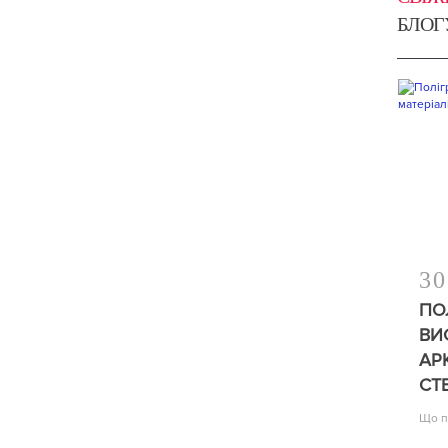
БЛОГ
30
ПО
ВИ
АР
СТ
Що п