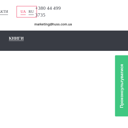
+380 44 499
АКТИ
UA
RU
3735
marketing@huss.com.ua
КНИГИ
Проконсультуватися
ЕЖДАТЬ
А)