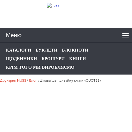
Меню
КАТАЛОГИ
БУКЛЕТИ
БЛОКНОТИ
ЩОДЕННИКИ
БРОШУРИ
КНИГИ
КРІМ ТОГО МИ ВИРОБЛЯЄМО
Друкарня HUSS
\
Блог
\
Цікава ідея дизайну книги «QUOTES»
ЦІКАВА ІДЕЯ ДИЗАЙНУ
КНИГИ «QUOTES»