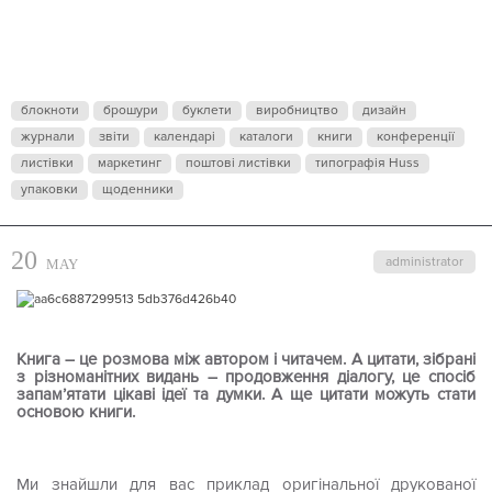
блокноти
брошури
буклети
виробництво
дизайн
журнали
звіти
календарі
каталоги
книги
конференції
листівки
маркетинг
поштові листівки
типографія Huss
упаковки
щоденники
20
administrator
MAY
Книга – це розмова між автором і читачем. А цитати, зібрані
з різноманітних видань – продовження діалогу, це спосіб
запам’ятати цікаві ідеї та думки. А ще цитати можуть стати
основою книги.
Ми знайшли для вас приклад оригінальної друкованої