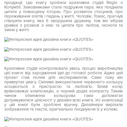
продукції. Цю книгу зробила креативна студія Regio з
Колумбії. Замовниками стала подружня пара, яка поєднала
цитати у повноцінну історію. Про розвиток стосунків, про
переживання злетів і падань у житті. Чоловік, Томас, прагнув
створити книгу, яка б зворушила дружину, тож він зібрав
уривки з розмов з нею та цитати про любов, чесноти та
зміни у житті.
Креативна студія контролювала увесь процес виробництва
цієї книги: від зародження ідеї до готової роботи. Адже цей
проект став полем для експериментів. Саме тому він
привертає увагу. Сміливе використання червоного кольору
асоціюється з пристрастю та любов’ю. Білий колір
врівноважує композицію, а чорний додає контрасту. Таким
чином обмежена кольорова гама допомагає
дотримуватися цілісності у дизайні всієї книги. Усі композиції
у цій книзі були зроблені вручну. Дизайнери вирізали
зображення та тексти, оригінально поєднуючи їх у колажі.