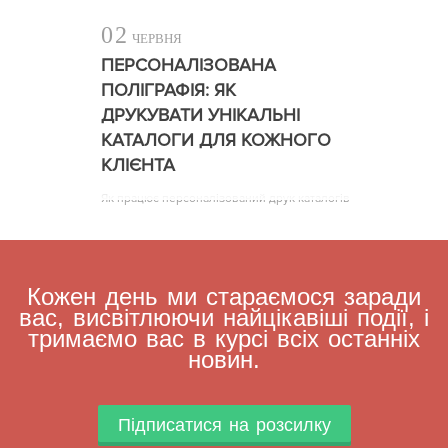
02
ЧЕРВНЯ
ПЕРСОНАЛІЗОВАНА
ПОЛІГРАФІЯ: ЯК
ДРУКУВАТИ УНІКАЛЬНІ
КАТАЛОГИ ДЛЯ КОЖНОГО
КЛІЄНТА
Як працює персоналізований друк каталогів
Кожен день ми стараємося заради
вас, висвітлюючи найцікавіші події, і
тримаємо вас в курсі всіх останніх
новин.
Підписатися на розсилку