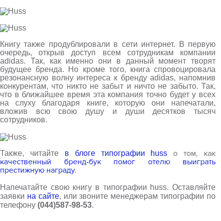
Книгу также продублировали в сети интернет. В первую
очередь, открыв доступ всем сотрудникам компании
adidas
. Так, как именно они в данный момент творят
будущее бренда. Но кроме того, книга спровоцировала
резонансную волну интереса к бренду
adidas
, напомнив
конкурентам, что никто не забыт и ничто не забыто. Так,
что в ближайшее время эта компания точно будет у всех
на слуху благодаря книге, которую они напечатали,
вложив всю свою душу и души десятков тысяч
сотрудников.
о том, как
Также, читайте
в блоге типографии
huss
качественный бренд-бук помог отелю выиграть
престижную награду
.
Напечатайте свою книгу в типографии
huss
. Оставляйте
заявки
на сайте
, или звоните менеджерам типографии по
телефону
(044)587-98-53
.