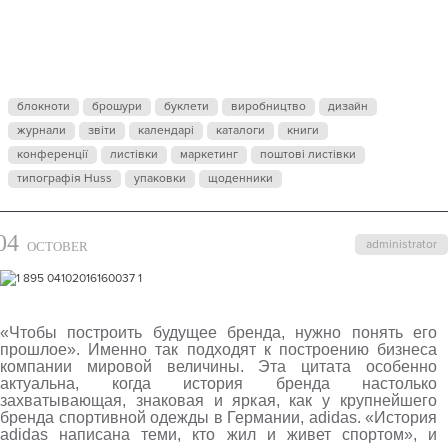
ПОСТРОИТЬ
БУДУЩЕЕ
блокноти
брошури
буклети
виробництво
дизайн
журнали
БРЕНДА,
звіти
календарі
каталоги
книги
конференції
листівки
маркетинг
поштові листівки
типографія Huss
упаковки
щоденники
НУЖНО
04
administrator
OCTOBER
ПОНЯТЬ ЕГО
ПРОШЛОЕ
«Чтобы построить будущее бренда, нужно понять его
прошлое». Именно так подходят к построению бизнеса
компании мировой величины. Эта цитата особенно
актуальна, когда история бренда настолько
захватывающая, знаковая и яркая, как у крупнейшего
бренда спортивной одежды в Германии,
adidas
. «История
adidas
написана теми, кто жил и живет спортом», и