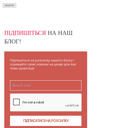
книги
ПІДПИШІТЬСЯ
НА НАШ
БЛОГ!
Підпишіться на розсилку нашого блогу і
отримуйте свіжі новини на цікаві для вас
теми щомісяця