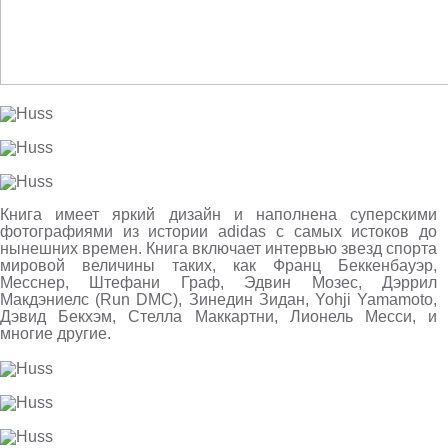
Книга имеет яркий дизайн и наполнена суперскими
фотографиями из истории
adidas
с самых истоков до
нынешних времен.
Книга включает интервью звезд спорта
мировой величины таких
,
как Франц Беккенбауэр
,
Месснер
,
Штефани Граф
,
Эдвин Мозес
,
Дэррил
Макдэниелс
(Run DMC),
Зинедин Зидан
, Yohji Yamamoto,
Дэвид Бекхэм
,
Стелла Маккартни
,
Лионель Месси
,
и
многие другие
.