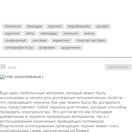
ЦВЕТА
блокноти
брошури
буклети
виробництво
дизайн
журнали
звіти
календарі
каталоги
книги
конференції
листівки
маркетинг
поштові листівки
типографія Huss
упаковки
щоденники
08
administrator
MAY
Еще один любопытный материал, который может быть
использован в печати для достижения интерактивных свойств –
это проводящие чернила. Как уже можно было бы догадаться,
они представляют собой чернила для печати, которые способны
проводить электричество. Это достигается как благодаря
добавлению в чернила проводящих материалов, так и с
использованием изначально проводящих полимеров.
Результатом использования проводящих чернил может стать
электрическая схема, напечатанная на бумаге.