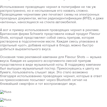
Использование проводящих чернил в полиграфии не так уж
распространено, но и неслыханным его назвать сложно.
Проводящими чернилами уже печатают схемы на электронных
проездных документах, метки радиоидентификации (RFID), и даже
«антенны», наносящиеся на стекла автомобилей.
А вот и пример использования проводящих чернил в рекламе.
Британская фирма Schwartz представила новый продукт Flavour
Shots, который представляет собой смесь приправ, которая
растворена в подсолнечном масле. Каждая смесь упакована в
отдельный «шот», добавив который в блюдо, можно быстро
добиться выразительного вкуса.
Основная тема рекламной кампании для Flavour Shots — музыка
вкуса. Каждая из широкого ассортимента смесей приправ
представлена в виде музыкальной ноты. В поддержку кампании
был выпущен музыкальный постер. Прикоснувшись к цвету на
бумаге, пользователь слышит звук. Это стало возможно
благодаря использованию проводящих чернил, которые в ответ
на прикосновение посылают через Bluetooth сигнал на
ближайший смартфон и тот воспроизводит звук.