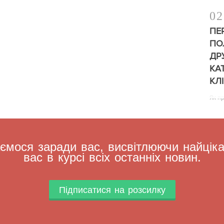
02
ПЕ
ПО
ДР
КА
КЛ
Як п
мося заради вас, висвітлюючи найцікав
вас в курсі всіх останніх новин.
Підписатися на розсилку