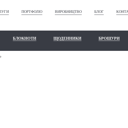
ЛУГИ
ПОРТФОЛІО
ВИРОБНИЦТВО
БЛОГ
КОНТ
БЛОКНОТИ
ЩОДЕННИКИ
БРОШУРИ
e
М НУЖЕН PA