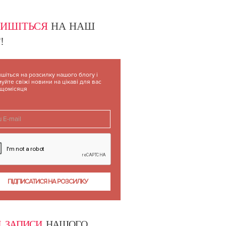
ПИШІТЬСЯ
НА НАШ
!
шіться на розсилку нашого блогу і
уйте свіжі новини на цікаві для вас
 щомісяця
І ЗАПИСИ
НАШОГО