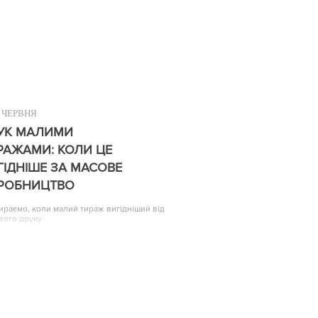
ЧЕРВНЯ
УК МАЛИМИ
РАЖАМИ: КОЛИ ЦЕ
ГІДНІШЕ ЗА МАСОВЕ
РОБНИЦТВО
ираємо, коли малий тираж вигідніший від
вого друку