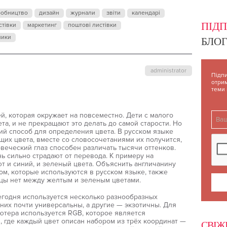
робництво
дизайн
журнали
звіти
календарі
ПІД
стівки
маркетинг
поштові листівки
ники
БЛОГ
administrator
Підпи
отрим
теми
, которая окружает на повсеместно. Дети с малого
та, и не прекращают это делать до самой старости. Но
й способ для определения цвета. В русском языке
щих цвета, вместе со словосочетаниями их получится,
овеческий глаз способен различать тысячи оттенков.
ь сильно страдают от перевода. К примеру на
т и синий, и зеленый цвета. Объяснить англичанину
ом, которые используются в русском языке, также
ицы нет между желтым и зеленым цветами.
егодня используется несколько разнообразных
них почти универсальны, а другие — экзотичны. Для
ютера используется RGB, которое является
 где каждый цвет описан набором из трёх координат —
СВІЖ