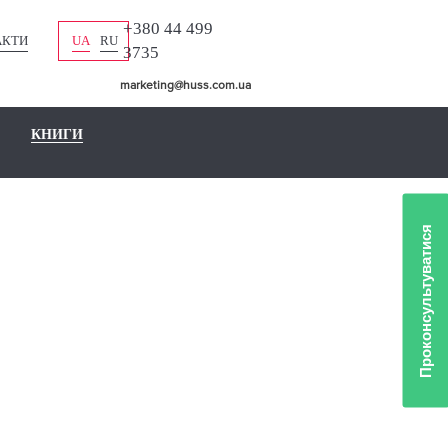
+380 44 499
АКТИ
UA
RU
3735
marketing@huss.com.ua
КНИГИ
Проконсультуватися
NTONE