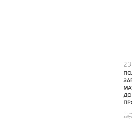
23
ПО
ЗА
МА
ДО
ПР
Які 
забу