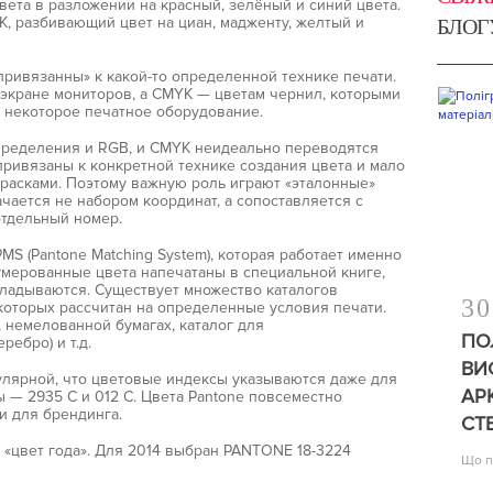
вета в разложении на красный, зелёный и синий цвета.
K, разбивающий цвет на циан, мадженту, желтый и
БЛОГ
привязанны» к какой-то определенной технике печати.
 экране мониторов, а CMYK — цветам чернил, которыми
 некоторое печатное оборудование.
пределения и RGB, и CMYK неидеально переводятся
 привязаны к конкретной технике создания цвета и мало
расками. Поэтому важную роль играют «эталонные»
ачается не набором координат, а сопоставляется с
отдельный номер.
MS (Pantone Matching System), которая работает именно
умерованные цвета напечатаны в специальной книге,
ладываются. Существует множество каталогов
30
которых рассчитан на определенные условия печати.
 немелованной бумагах, каталог для
ПО
ребро) и т.д.
ВИ
пулярной, что цветовые индексы указываются даже для
АР
 — 2935 C и 012 C. Цвета Pantone повсеместно
и для брендинга.
СТ
т «цвет года». Для 2014 выбран PANTONE 18-3224
Що п