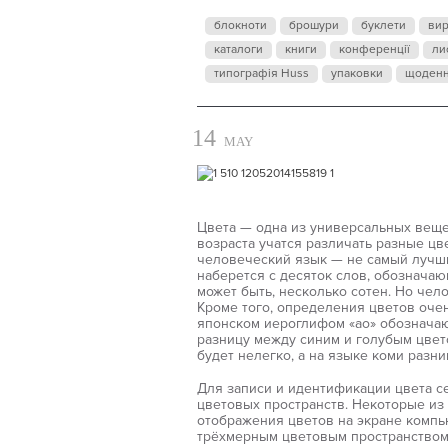
блокноти
брошури
буклети
ви
каталоги
книги
конференції
ли
типографія Huss
упаковки
щоден
14
MAY
Цвета — одна из универсальных вещей
возраста учатся различать разные цве
человеческий язык — не самый лучши
наберется с десяток слов, обозначаю
может быть, несколько сотен. Но чел
Кроме того, определения цветов очен
японском иероглифом «ао» обозначаю
разницу между синим и голубым цвет
будет нелегко, а на языке коми разн
Для записи и идентификации цвета с
цветовых пространств. Некоторые из 
отображения цветов на экране компь
трёхмерным цветовым пространством,