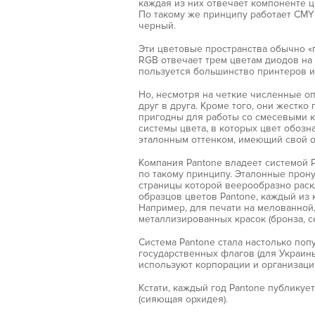
каждая из них отвечает компоненте ц
По такому же принципу работает CMY
черный.
Эти цветовые пространства обычно «
RGB отвечает трем цветам диодов на
пользуется большинство принтеров и
Но, несмотря на четкие численные о
друг в друга. Кроме того, они жестко
пригодны для работы со смесевыми к
системы цвета, в которых цвет обозн
эталонным оттенком, имеющий свой 
Компания Pantone владеет системой P
по такому принципу. Эталонные прон
страницы которой веерообразно раск
образцов цветов Pantone, каждый из 
Например, для печати на мелованной,
металлизированных красок (бронза, се
Система Pantone стала настолько по
государственных флагов (для Украины
используют корпорации и организаци
Кстати, каждый год Pantone публикуе
(сияющая орхидея).