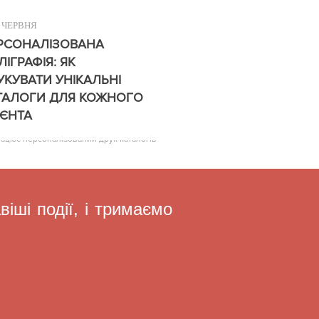
ЧЕРВНЯ
РСОНАЛІЗОВАНА
ЛІГРАФІЯ: ЯК
УКУВАТИ УНІКАЛЬНІ
ТАЛОГИ ДЛЯ КОЖНОГО
ІЄНТА
рацює персоналізований друк каталогів
іші події, і тримаємо