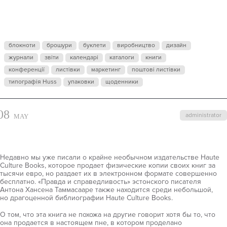
ПЕНЬ
блокноти
брошури
буклети
виробництво
дизайн
журнали
звіти
календарі
каталоги
книги
конференції
листівки
маркетинг
поштові листівки
типографія Huss
упаковки
щоденники
08
administrator
MAY
Недавно мы уже писали о крайне необычном издательстве Haute
Culture Books, которое продает физические копии своих книг за
тысячи евро, но раздает их в электронном формате совершенно
бесплатно. «Правда и справедливость» эстонского писателя
Антона Хансена Таммасааре также находится среди небольшой,
но драгоценной библиографии Haute Culture Books.
О том, что эта книга не похожа на другие говорит хотя бы то, что
она продается в настоящем пне, в котором проделано