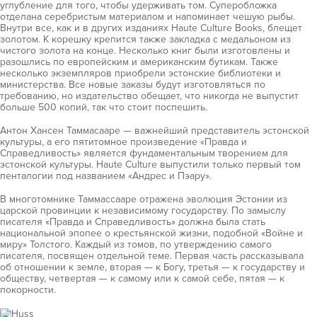
углубление для того, чтобы удерживать том. Суперобложка
отделана серебристым материалом и напоминает чешую рыбы.
Внутри все, как и в других изданиях Haute Culture Books, блещет
золотом. К корешку крепится также закладка с медальоном из
чистого золота на конце. Несколько книг были изготовлены и
разошлись по европейским и американским бутикам. Также
несколько экземпляров приобрели эстонские библиотеки и
министерства. Все новые заказы будут изготовляться по
требованию, но издательство обещает, что никогда не выпустит
больше 500 копий, так что стоит поспешить.
Антон Хансен Таммасааре — важнейший представитель эстонской
культуры, а его пятитомное произведение «Правда и
Справедливость» является фундаментальным творением для
эстонской культуры. Haute Culture выпустили только первый том
пенталогии под названием «Андрес и Пэару».
В многотомнике Таммассааре отражена эволюция Эстонии из
царской провинции к независимому государству. По замыслу
писателя «Правда и Справедливость» должна была стать
национальной эпопее о крестьянской жизни, подобной «Войне и
миру» Толстого. Каждый из томов, по утверждению самого
писателя, посвящен отдельной теме. Первая часть рассказывала
об отношении к земле, вторая — к Богу, третья — к государству и
обществу, четвертая — к самому или к самой себе, пятая — к
покорности.