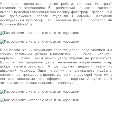
У каталозі представлені кращі роботи: постери, ілюстрації,
інсталяції та відеоролики. Він розділений на чотири частини:
цікава (і кумедна) інформація про поїздку, фотографії, зроблені під
час дослідження, роботи студентів і альбоми. Керували
дослідженням професор Ева Саталецка (PJAIT) і професор Ян
Кубасевіч (MassArt).
Щоб безліч різних візуальних проектів добре поєднувалися між
собою, загальний дизайн мінімалістичний. Основні кольори:
червоний і білий. Таким чином увагу глядачів не розсіюється.
Шрифтів теж приділили увагу: незвичайні накреслення літер
добре запам’ятовуються. А ще радимо звернути увагу на
відкритий корінець. Зшиті сторінки не виглядають недбало,
навпаки, це трендове рішення. До речі, в друкарні Huss ми з
легкістю виконаємо таке оформлення корінця. Дивуйте своїх
читачів каталогів оригінальними рішеннями!