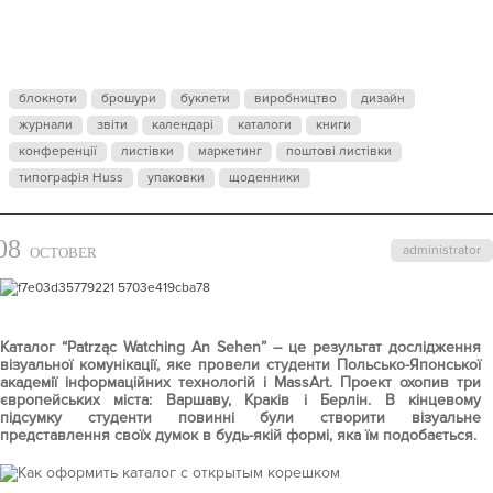
ОФОРМИТИ
КАТАЛОГ ІЗ
блокноти
брошури
буклети
виробництво
дизайн
журнали
ВІДКРИТИМ
звіти
календарі
каталоги
книги
конференції
листівки
маркетинг
поштові листівки
типографія Huss
упаковки
щоденники
КОРІНЦЕМ
08
administrator
OCTOBER
Каталог “Patrząc Watching An Sehen” – це результат дослідження
візуальної комунікації, яке провели студенти Польсько-Японської
академії інформаційних технологій і MassArt. Проект охопив три
європейських міста: Варшаву, Краків і Берлін. В кінцевому
підсумку студенти повинні були створити візуальне
представлення своїх думок в будь-якій формі, яка їм подобається.