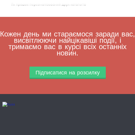
Як працює персоналізований друк каталогів
Кожен день ми стараємося заради вас,
висвітлюючи найцікавіші події, і
тримаємо вас в курсі всіх останніх
новин.
Підписатися на розсилку