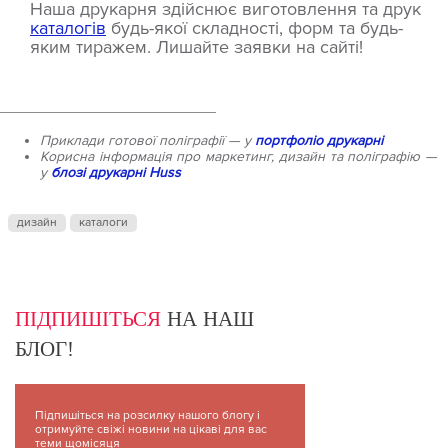
Наша друкарня здійснює виготовлення та друк
каталогів
будь-якої складності, форм та будь-
яким тиражем. Лишайте заявки на сайті!
___________________________
Приклади готової поліграфії — у
портфоліо друкарні
Корисна інформація про маркетинг, дизайн та поліграфію —
у
блозі друкарні Huss
дизайн
каталоги
ПІДПИШІТЬСЯ
НА НАШ
БЛОГ!
Підпишіться на розсилку нашого блогу і
отримуйте свіжі новини на цікаві для вас
теми щомісяця