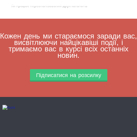
Як працює персоналізований друк каталогів
Кожен день ми стараємося заради вас,
висвітлюючи найцікавіші події, і
тримаємо вас в курсі всіх останніх
новин.
Підписатися на розсилку