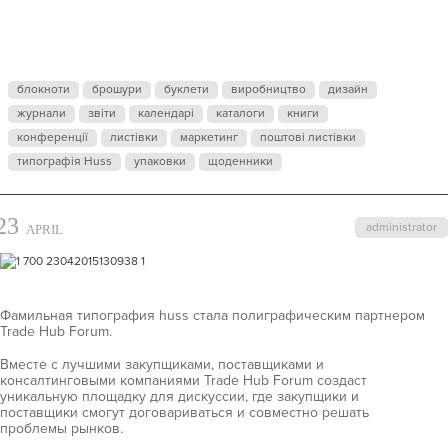
FORUM
блокноти
брошури
буклети
виробництво
дизайн
журнали
звіти
календарі
каталоги
книги
конференції
листівки
маркетинг
поштові листівки
типографія Huss
упаковки
щоденники
23
administrator
APRIL
Фамильная типография huss стала полиграфическим партнером
Trade Hub Forum.
Вместе с лучшими закупщиками, поставщиками и
консалтинговыми компаниями Trade Hub Forum создаст
уникальную площадку для дискуссии, где закупщики и
поставщики смогут договариваться и совместно решать
проблемы рынков.