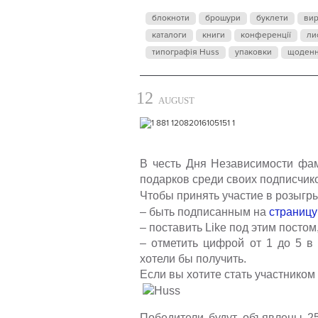
НЕ
блокноти
брошури
буклети
ви
каталоги
книги
конференції
ли
типографія Huss
упаковки
щоден
12
AUGUST
В честь Дня Независимости фа
подарков среди своих подписчик
Чтобы принять участие в розыгр
– быть подписанным на
страниц
– поставить
Like
под этим постом
– отметить цифрой от 1 до 5 в
хотели бы получить.
Если вы хотите стать участником
Победители будут объявлены 2