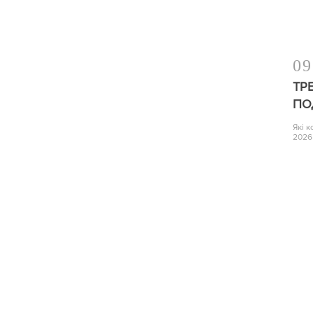
09
ТР
ПО
Які 
2026