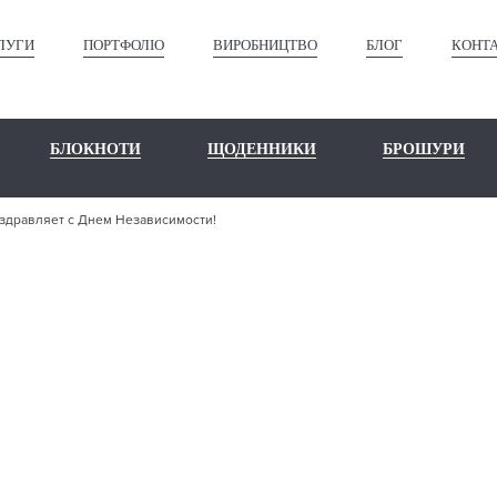
ЛУГИ
ПОРТФОЛІО
ВИРОБНИЦТВО
БЛОГ
КОНТ
БЛОКНОТИ
ЩОДЕННИКИ
БРОШУРИ
здравляет с Днем Независимости!
ПОГРАФИЯ H
ДРАВЛЯЕТ С 