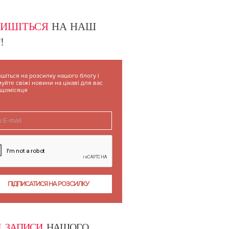
ТИ!
ПИШІТЬСЯ
НА НАШ
!
шіться на розсилку нашого блогу і
уйте свіжі новини на цікаві для вас
 щомісяця
І ЗАПИСИ
НАШОГО