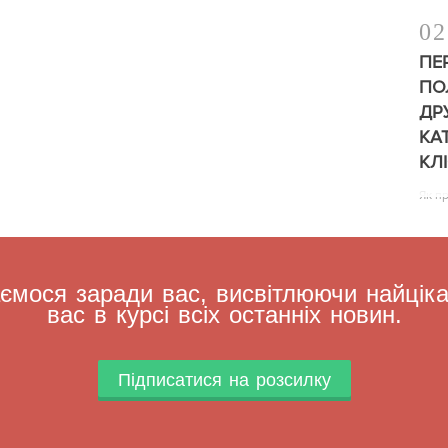
02
ПЕ
ПО
ДР
КА
КЛ
Як п
мося заради вас, висвітлюючи найцікав
вас в курсі всіх останніх новин.
Підписатися на розсилку