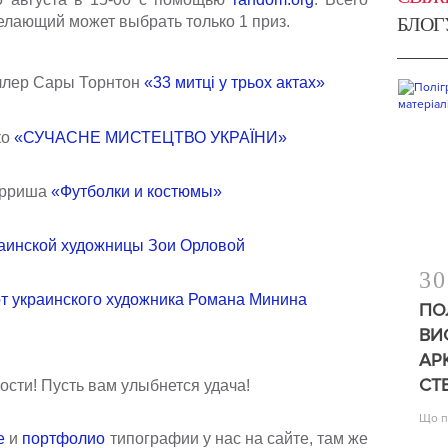
БЛОГ
елающий может выбрать только 1 приз.
ллер Сары Торнтон
«33 митц
і у трьох актах
»
ко
«СУЧАСНЕ МИСТЕЦТВО УКРАЇНИ»
эрриша
«Футболки и костюмы»
раинской художницы Зои Орловой
30
от украинского художника Романа Минина
ПО
ВИ
АР
СТ
ти! Пусть вам улыбнется удача!
Що п
е
и
портфолио
типографии у нас на сайте, там же