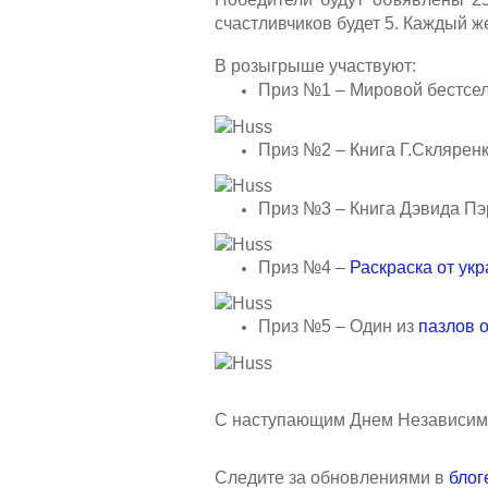
счастливчиков будет 5. Каждый ж
В розыгрыше участвуют:
Приз
№1 –
Мировой бестсе
Приз
№2 –
Книга Г.Склярен
Приз
№3 –
Книга Дэвида П
Приз
№4 –
Раскраска от ук
Приз №5 – Один из
пазлов 
С наступающим Днем Независимос
Следите за обновлениями в
блог