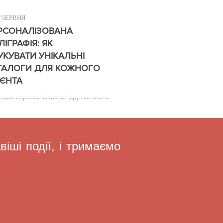
ЧЕРВНЯ
РСОНАЛІЗОВАНА
ЛІГРАФІЯ: ЯК
УКУВАТИ УНІКАЛЬНІ
ТАЛОГИ ДЛЯ КОЖНОГО
ІЄНТА
рацює персоналізований друк каталогів
іші події, і тримаємо