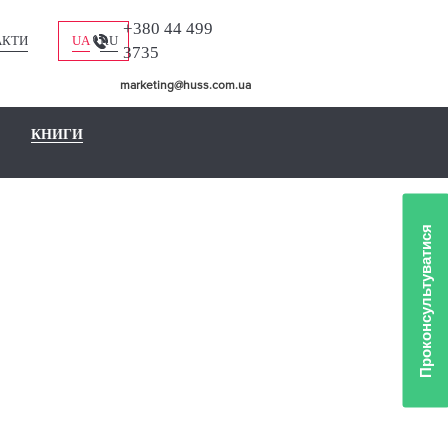
+380 44 499
АКТИ
UA
RU
3735
marketing@huss.com.ua
КНИГИ
Проконсультуватися
USS
ДНЕМ