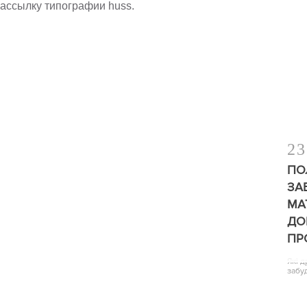
ассылку типографии huss.
23
ПО
ЗА
МА
ДО
ПР
Які 
забу