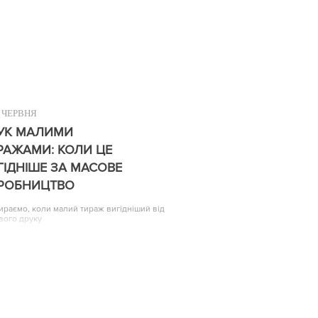
ЧЕРВНЯ
УК МАЛИМИ
РАЖАМИ: КОЛИ ЦЕ
ГІДНІШЕ ЗА МАСОВЕ
РОБНИЦТВО
ираємо, коли малий тираж вигідніший від
вого друку