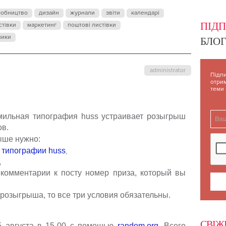
ЗАВИСИМОС
робництво
дизайн
журнали
звіти
календарі
ПІД
стівки
маркетинг
поштові листівки
ники
БЛОГ
administrator
Підпи
отрим
теми
мильная типография
huss
устраивает розыгрыш
ов.
ыше нужно:
у типографии
huss
,
,
 комментарии к посту номер приза, который вы
 розыгрыша, то все три условия обязательны.
СВІЖ
5 августа в 15-00 с помощью
random
.
org
. Всего