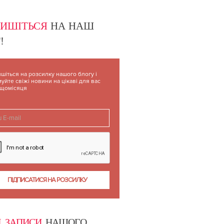
ПИШІТЬСЯ
НА НАШ
!
шіться на розсилку нашого блогу і
уйте свіжі новини на цікаві для вас
 щомісяця
І ЗАПИСИ
НАШОГО