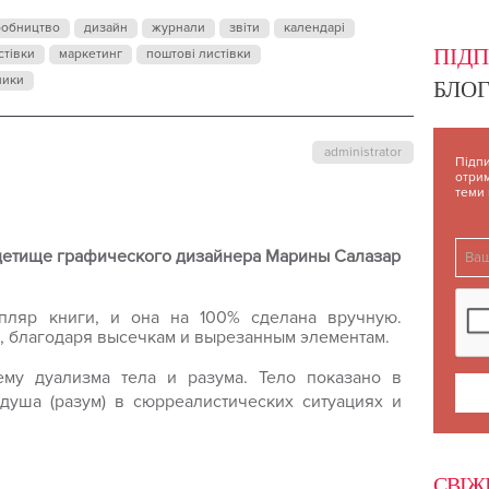
робництво
дизайн
журнали
звіти
календарі
ПІД
стівки
маркетинг
поштові листівки
ники
БЛОГ
administrator
Підпи
отрим
теми
о детище графического дизайнера Марины Салазар
пляр книги, и она на 100% сделана вручную.
, благодаря высечкам и вырезанным элементам.
ему дуализма тела и разума. Тело показано в
душа (разум) в сюрреалистических ситуациях и
СВІЖ