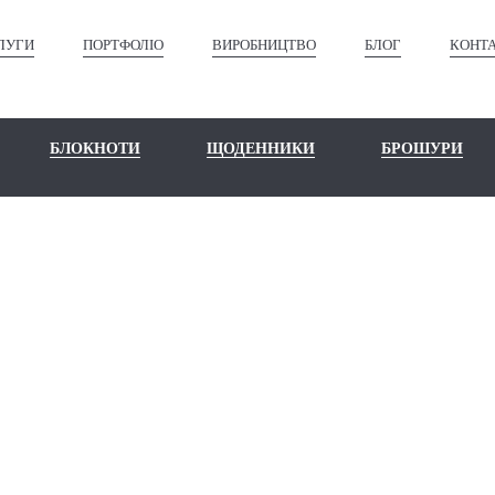
ЛУГИ
ПОРТФОЛІО
ВИРОБНИЦТВО
БЛОГ
КОНТ
БЛОКНОТИ
ЩОДЕННИКИ
БРОШУРИ
HE HUMAN B