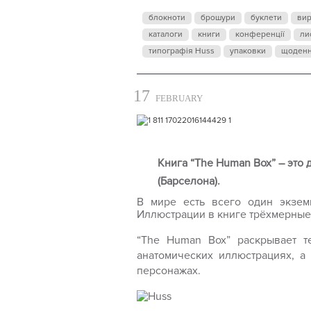
блокноти
брошури
буклети
ви
каталоги
книги
конференції
ли
типографія Huss
упаковки
щоден
17
FEBRUARY
Книга “The Human
Box
” – эт
(Барселона).
В мире есть всего один экзем
Иллюстрации в книге трёхмерные
“The Human
Box
” раскрывает т
анатомических иллюстрациях, а 
персонажах.