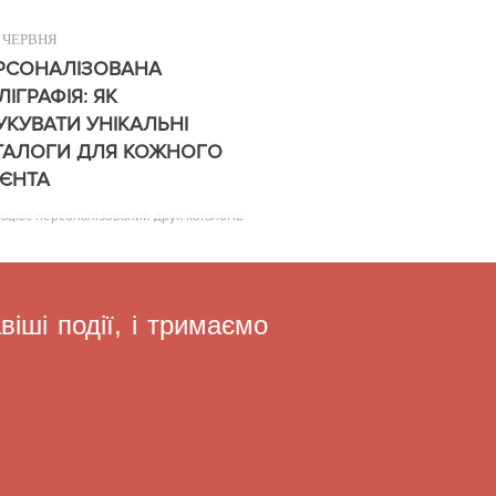
ЧЕРВНЯ
РСОНАЛІЗОВАНА
ЛІГРАФІЯ: ЯК
УКУВАТИ УНІКАЛЬНІ
ТАЛОГИ ДЛЯ КОЖНОГО
ІЄНТА
рацює персоналізований друк каталогів
іші події, і тримаємо