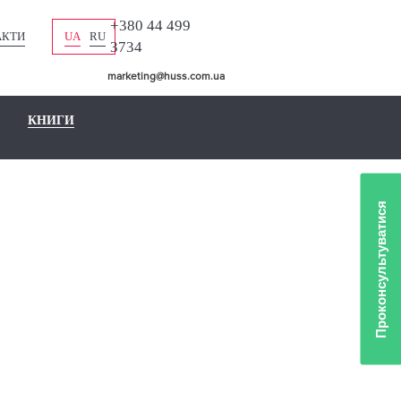
+380 44 499
АКТИ
UA
RU
3734
marketing@huss.com.ua
КНИГИ
Проконсультуватися
OX