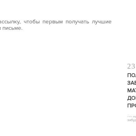
ассылку, чтобы первым получать лучшие
 письме.
23
ПО
ЗА
МА
ДО
ПР
Які 
забу