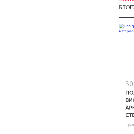
БЛОГ
30
ПО
ВИ
АР
СТ
Що п