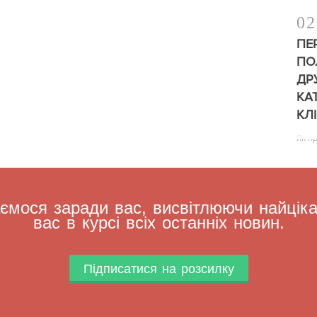
02
ПЕ
ПО
ДР
КА
КЛ
Як п
мося заради вас, висвітлюючи найцікав
вас в курсі всіх останніх новин.
Підписатися на розсилку