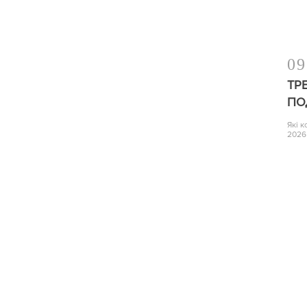
09
ТР
ПО
Які 
2026