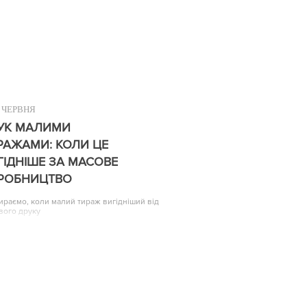
ЧЕРВНЯ
УК МАЛИМИ
РАЖАМИ: КОЛИ ЦЕ
ГІДНІШЕ ЗА МАСОВЕ
РОБНИЦТВО
ираємо, коли малий тираж вигідніший від
вого друку