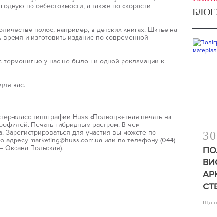
годную по себестоимости, а также по скорости
БЛОГ
личестве полос, например, в детских книгах. Шитье на
ь время и изготовить издание по современной
с термонитью у нас не было ни одной рекламации к
для вас.
стер-класс типографии Huss «Полноцветная печать на
рофилей. Печать гибридным растром. В чем
. Зарегистрироваться для участия вы можете по
30
о адресу marketing@huss.com.ua или по телефону (044)
— Оксана Польская).
ПО
ВИ
АР
СТ
Що п