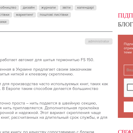
робництво
дизайн
журнали
звіти
календарі
ПІД
стівки
маркетинг
поштові листівки
ники
БЛОГ
administrator
Підпи
отрим
теми
работает автомат для шитья термонитью FS 150.
енная в Украине предлагает своим заказчикам
шитья ниткой и клеевому скреплению.
для производства часто используемых книг, таких как
ы. В Европе таким способом делается большинство
точно проста – нить подается в швейную секцию,
я нить приплавляется. Дополнительная проклейка
рочной и надежной. Этот вариант скрепления чаще
книг, рассчитанных на длительный срок службы, и для
СВІЖ
или книгу, по качеству сопоставимую с блоком,