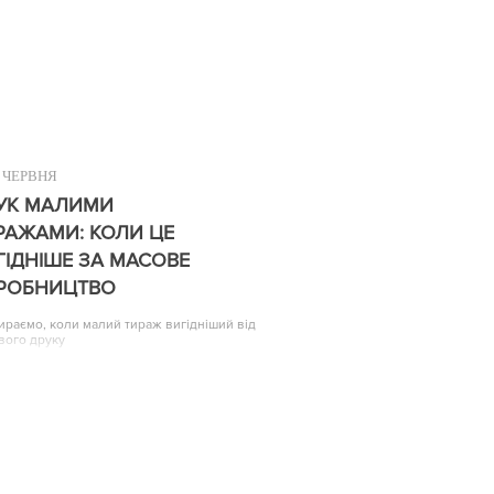
ЧЕРВНЯ
УК МАЛИМИ
РАЖАМИ: КОЛИ ЦЕ
ГІДНІШЕ ЗА МАСОВЕ
РОБНИЦТВО
ираємо, коли малий тираж вигідніший від
вого друку