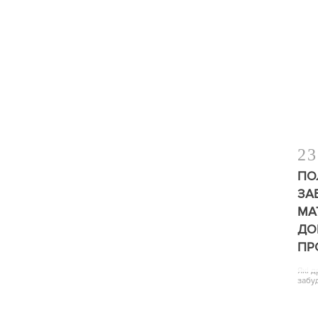
23
ПО
ЗА
МА
ДО
ПР
Які 
забу