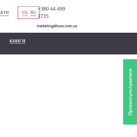
+380 44 499
АКТИ
UA
RU
3735
marketing@huss.com.ua
КНИГИ
Проконсультуватися
ЬЮ ОТ
USS