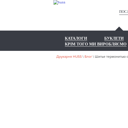
ПОС
КАТАЛОГИ
БУКЛЕТИ
КРІМ ТОГО МИ ВИРОБЛЯЄМО
Друкарня HUSS
\
Блог
\
Шитье термонитью о
ШИТЬ
ТИ