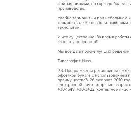
сшитым нитками, но гораздо более вы
производства.
Удобна термонить и при небольшом ко
термонить также позволит сэкономит
технологии.
И что существенно! За время работы 
качеству переплета!!!
Мы всегда в поиске лучших решений 
Типография Huss.
P.S. Продолжается регистрация на ма
офсетной бумаге с использованием п
преимущества?» 26 февраля 2010 года
электронной почте отправив запрос п
430-1549, 430-3422 (контактное лицо 