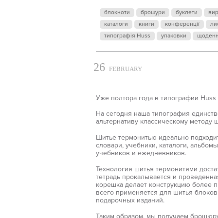
блокноти
брошури
буклети
ви
каталоги
книги
конференції
ли
типографія Huss
упаковки
щоден
26
FEBRUARY
Уже полтора года в типографии Huss 
На сегодня наша типография единств
альтернативу классическому методу 
Шитье термонитью идеально подходит 
словари, учебники, каталоги, альбом
учебников и ежедневников.
Технология шитья термонитями доста
тетрадь прокалывается и проведенна
корешка делает конструкцию более п
всего применяется для шитья блоков 
подарочных изданий.
Таким образом, мы получаем брошюру 