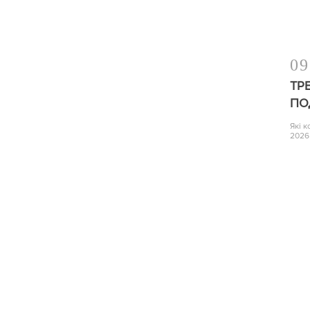
09
ТР
ПО
Які 
2026