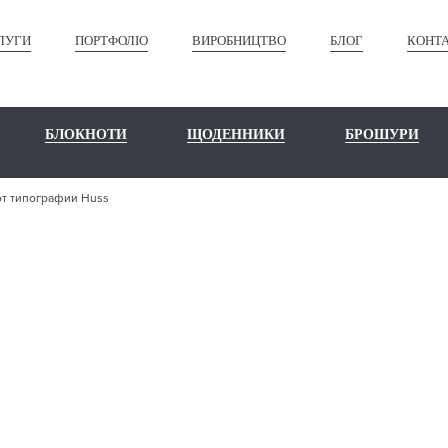
ЛУГИ
ПОРТФОЛІО
ВИРОБНИЦТВО
БЛОГ
КОНТ
БЛОКНОТИ
ЩОДЕННИКИ
БРОШУРИ
т типографии Huss
Е ТЕРМОНИТ
ПОГРАФИИ H