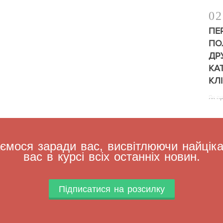
02
ПЕ
ПО
ДР
КА
КЛ
Як п
мося заради вас, висвітлюючи найцікав
вас в курсі всіх останніх новин.
Підписатися на розсилку