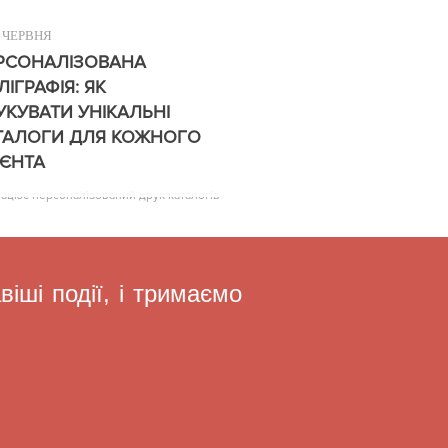
ЧЕРВНЯ
РСОНАЛІЗОВАНА
ЛІГРАФІЯ: ЯК
УКУВАТИ УНІКАЛЬНІ
ТАЛОГИ ДЛЯ КОЖНОГО
ІЄНТА
рацює персоналізований друк каталогів
іші події, і тримаємо