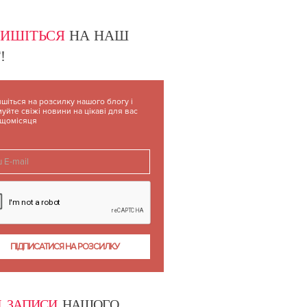
ПИШІТЬСЯ
НА НАШ
!
шіться на розсилку нашого блогу і
уйте свіжі новини на цікаві для вас
 щомісяця
І ЗАПИСИ
НАШОГО