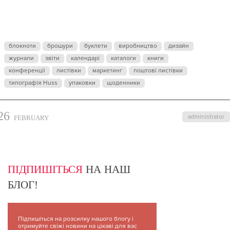
ГОДОМ :)
блокноти
брошури
буклети
виробництво
дизайн
журнали
звіти
календарі
каталоги
книги
конференції
листівки
маркетинг
поштові листівки
типографія Huss
упаковки
щоденники
26
administrator
FEBRUARY
ПІДПИШІТЬСЯ
НА НАШ
БЛОГ!
Підпишіться на розсилку нашого блогу і
отримуйте свіжі новини на цікаві для вас