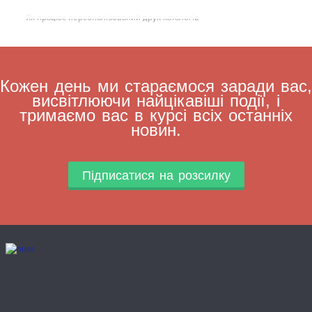
Як працює персоналізований друк каталогів
Кожен день ми стараємося заради вас,
висвітлюючи найцікавіші події, і
тримаємо вас в курсі всіх останніх
новин.
Підписатися на розсилку