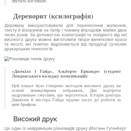
звучать вагоміше.
Дереворит (ксилографія)
Деревину використовували для перенесення малюнків,
тексту й візерунків на папір і тканину впродовж майже двох
тисяч років. За допомогою ксилографії та похідного від неї
високого друку можна виготовити твори виняткової краси
та якості, які помітно відрізняються від продукції сучасних
друкарських технологій.
«Джекілл і Гайд», Альберто Ернандес (студент
Лондонського коледжу комунікацій)
Цей плакат було створено методом високого друку на
основі леникулярних зображень. Два портрети
надруковано смугами, що чергуються. Історія доктора
Джекілла й містера Гайда чудово пасує до роботи за
цим брифом.
Високий друк
Це один із найдавніших різновидів друку (Йоганн Гутенберг