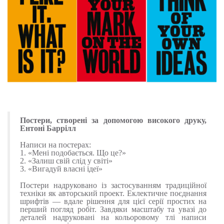
Постери, створені за допомогою високого друку,
Ентоні Баррілл
Написи на постерах:
1. «Мені подобається. Що це?»
2. «Залиш свій слід у світі»
3. «Вигадуй власні ідеї»
Постери надруковано із застосуванням традиційної
техніки як авторський проект. Еклектичне поєднання
шрифтів — вдале рішення для цієї серії простих на
перший погляд робіт. Завдяки масштабу та увазі до
деталей надруковані на кольоровому тлі написи