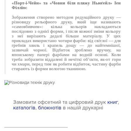
«Порт-і-Чейн» та «Човни біля пляжу Ньюґейл» Іен
Філліпс
Зображення створено методом редукційного друку —
різновиду рельєфного друку, який іще називають
«самовбивчим»: кілька кольорів накладаються
послідовно з однієї форми, і після кожної зміни кольору
з неї вирізають дедалі більше матеріалу. У цих
прикладах використано чотири фарби: від світлої — для
гребнів хвиль і крапель дощу — до найтемнішої,
зазвичай чорної. Відбиток зроблено вручну, на
японському папері фарбами на водній основі. Коли
треба зобразити віддалені й нечіткі об’єкти, як-от гори
чи хмари, перед тим як робити відбиток, частину фарби
стирають із форми вологою тканиною.
Замовити офсетний та цифровий друк
книг
,
каталогів
,
блокнотів
в нашій друкарні
___________________________