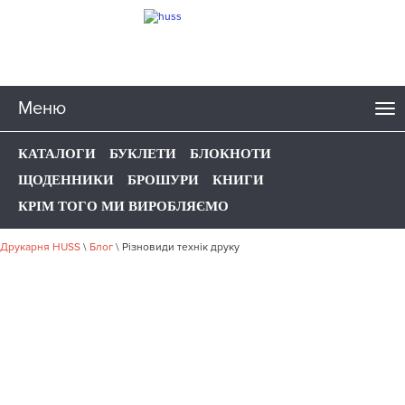
Меню
КАТАЛОГИ
БУКЛЕТИ
БЛОКНОТИ
ЩОДЕННИКИ
БРОШУРИ
КНИГИ
КРІМ ТОГО МИ ВИРОБЛЯЄМО
Друкарня HUSS
\
Блог
\
Різновиди технік друку
РІЗНОВИДИ ТЕХНІК
ДРУКУ