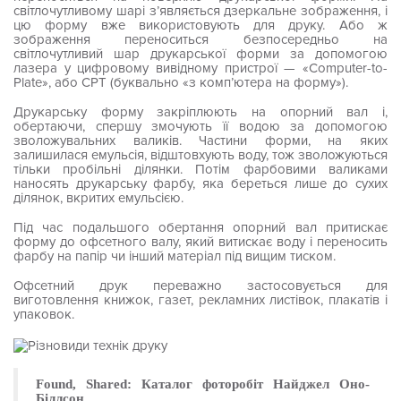
світлочутливому шарі з’являється дзеркальне зображен­ня, і
цю форму вже використовують для друку. Або ж
зображення переноситься безпосередньо на
світлочутливий шар друкарської форми за допомогою
лазера у цифровому вивідному пристрої — «Computer-to-
Plate», або CPT (буквально «з комп’ютера на форму»).
Друкарську форму закріплюють на опорний вал і,
обертаючи, спер­шу змочують її водою за допомогою
зволожувальних валиків. Частини форми, на яких
залишилася емульсія, відштовхують воду, тож зволожуються
тільки пробільні ділянки. Потім фарбовими валика­ми
наносять друкарську фарбу, яка береться лише до сухих
діля­нок, вкритих емульсією.
Під час подальшого обертання опорний вал притискає
форму до офсетного валу, який витискає воду і переносить
фарбу на папір чи інший матеріал під вищим тиском.
Офсетний друк переважно застосовується для
виготовлення кни­жок, газет, рекламних листівок, плакатів і
упаковок.
Found, Shared: Каталог фоторобіт Найджел Оно-
Біллсон