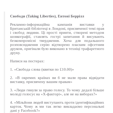
Свободи (Taking Liberties), Ентоні Беррілл
Рекламно-інформаційна кампанія виставки у
Британській бібліотеці в Лондоні, присвяченої темі прав
і свобод людини. Ці прості принти, створені методом
шовкографії, ставлять гострі запитання й висувають
безкомпромісні твердження. Хоча для подальшого
розповсюдження серію відтворено пласким офсетним
друком, оригінали було виконано в техніці трафаретного
друку.
Написи на постерах:
1. «Свобода слова (квитки по £10.00)»
2. «В окремих країнах ви б не мали права відвідати
виставку, присвячену вашим правам»
3. «Люди гинули за право голосу. То чому дедалі більше
молоді голосує на «Х-факторі», але не на виборах?»
4. «Мільйони людей виступають проти ідентифікаційних
карток. Чому ж ми так легко викладаємо персональні
дані у Facebook?»