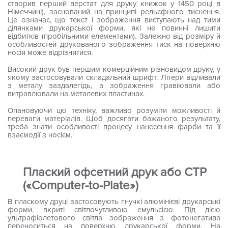
створив перший верстат для друку книжок у 1450 році в
Німеччині), заснований на принципі рельєфного тиснення.
Це означає, що текст і зображення виступають над тими
ділянками друкарської форми, які не повинні лишити
відбитків (пробільними елементами). Залежно від розміру й
особливостей друкованого зображення тиск на поверхню
носія може відрізнятися.
Високий друк був першим комерційним різновидом друку, у
якому застосовували складальний шрифт. Літери відливали
з металу заздалегідь, а зображення гравіювали або
витравлювали на металевих пластинах.
Опановуючи цю техніку, важливо розуміти можливості й
переваги матеріалів. Щоб досягати бажаного результату,
треба знати особливості процесу нанесення фарби та її
взаємодії з носієм.
Плаский офсетний друк або CTP
(«Computer-to-Plate»)
В пласкому друці застосовують гнучкі алюмінієві друкарські
форми, вкриті світлочутливою емульсією. Під дією
ультрафіолетового світла зображення з фотонегатива
переноситься на поверхню друкарської форми. На