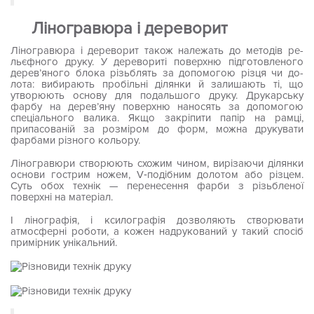
Ліногравюра і дереворит
Ліногравюра і дереворит також належать до методів ре­
льєфного друку. У деревориті поверхню підготовленого
дерев’яного блока різьблять за допомогою різця чи до­
лота: вибирають пробільні ділянки й залишають ті, що
утворюють основу для подальшого друку. Друкарську
фарбу на дерев’яну поверхню наносять за допомогою
спеціального валика. Якщо закріпити папір на рамці,
припасованій за розміром до форм, можна друкувати
фарбами різного кольору.
Ліногравюри створюють схожим чином, вирізаючи ді­лянки
основи гострим ножем, V‑подібним долотом або різцем.
Суть обох технік — перенесення фарби з різьбленої
поверхні на матеріал.
І лінографія, і ксилографія дозволяють створювати
атмосферні роботи, а кожен надрукований у такий спосіб
примірник унікальний.