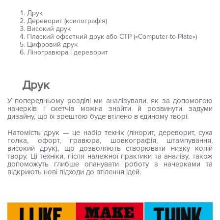
Друк
Дереворит (ксилографія)
Високий друк
Плаский офсетний друк або CTP («Computer-to-Plate»)
Цифровий друк
Ліногравюра і дереворит
Друк
У попередньому розділі ми аналізували, як за допомогою
начерків і скетчів можна знайти й розвинути задуми
дизайну, що їх зрештою буде втілено в єдиному творі.
Натомість друк — це набір технік (лінорит, дереворит, суха
голка, офорт, гравюра, шовкографія, штампування,
високий друк), що дозволяють створювати низку копій
твору. Ці техніки, після належної практики та аналізу, також
допоможуть глибше опанувати роботу з начерками та
відкриють нові підходи до втілення ідей.