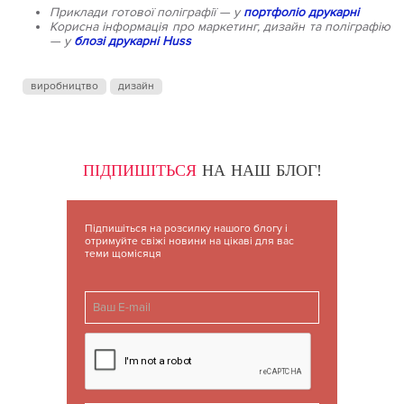
Приклади готової поліграфії — у
портфоліо друкарні
Корисна інформація про маркетинг, дизайн та поліграфію
— у
блозі друкарні Huss
виробництво
дизайн
ПІДПИШІТЬСЯ
НА НАШ БЛОГ!
Підпишіться на розсилку нашого блогу і
отримуйте свіжі новини на цікаві для вас
теми щомісяця