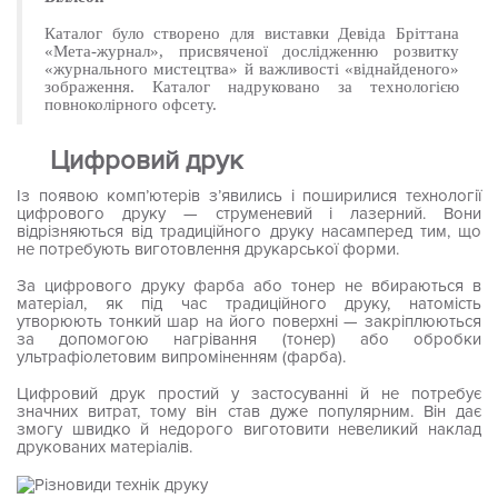
Каталог було створено для виставки Девіда Бріттана
«Мета-журнал», присвяченої дослідженню розвитку
«журнального мистецтва» й важливості «віднайденого»
зображення. Каталог надруковано за технологією
повноколірного офсету.
Цифровий друк
Із появою комп’ютерів з’явились і поширилися технології
цифрового друку — струменевий і лазерний. Вони
відрізняються від традицій­ного друку насамперед тим, що
не потребують виготовлення дру­карської форми.
За цифрового друку фарба або тонер не вбираються в
матеріал, як під час традиційного друку, натомість
утворюють тонкий шар на його поверхні — закріплюються
за допомогою нагрівання (тонер) або обробки
ультрафіолетовим випроміненням (фарба).
Цифровий друк простий у застосуванні й не потребує
значних ви­трат, тому він став дуже популярним. Він дає
змогу швидко й недо­рого виготовити невеликий наклад
друкованих матеріалів.