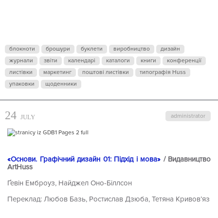
блокноти
брошури
буклети
виробництво
дизайн
журнали
звіти
календарі
каталоги
книги
конференції
листівки
маркетинг
поштові листівки
типографія Huss
упаковки
щоденники
24
administrator
JULY
«Основи. Графічний дизайн 01: Підхід і мова»
/ Видавництво
ArtHuss
Ґевін Емброуз, Найджел Оно-Біллсон
Переклад: Любов Базь, Ростислав Дзюба, Тетяна Кривов’яз