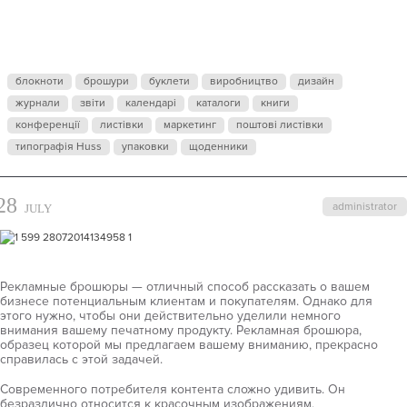
БРОШЮРА
блокноти
брошури
буклети
виробництво
дизайн
журнали
звіти
календарі
каталоги
книги
конференції
листівки
маркетинг
поштові листівки
типографія Huss
упаковки
щоденники
28
administrator
JULY
Рекламные брошюры — отличный способ рассказать о вашем
бизнесе потенциальным клиентам и покупателям. Однако для
этого нужно, чтобы они действительно уделили немного
внимания вашему печатному продукту. Рекламная брошюра,
образец которой мы предлагаем вашему вниманию, прекрасно
справилась с этой задачей.
Современного потребителя контента сложно удивить. Он
безразлично относится к красочным изображениям,