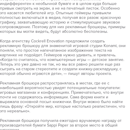
индифферентен к необычной бумаге и в целом куда больше
привык смотреть на экран, а не на печатный листок. Особенно
это касается любителей игр. Опытные геймеры привыкли
полностью включаться в медиа, получая все разом: красочную
графику, захватывающую историю и стимулирующее звуковое
сопровождение. Поэтому для них рекламные брошюры, примеры
которых вы могли видеть, будут абсолютно бесполезны.
Когда агентству Cockrell Enovation предложили создать
рекламную брошюру для знаменитой игровой студии Konami, они
поняли, что простое напечатанное изображение текста на
картинке не подойдет. Геймеров нужно удивить, и привлечь.
«Когда-то считалось, что компьютерные игры — детское занятие.
Теперь это уже давно не так, но мы все равно решили еще раз
сыграть на старом стереотипе и создали книжку-раскладушку, с
которой обычно играются дети», — пишут авторы проекта.
Рекламная брошюра распространялась в местах, где ее с
наибольшей вероятностью увидят потенциальные покупатели:
игровых магазинах и конференциях. Примечательно, что внутри
почти не содержалось информации. Сама форма книги и
выражала основной посыл книжечки. Внутри можно было найти
лишь фразу: «Откройте мир, которые настолько реалистичен, что
это нереально».
Рекламная брошюра получила ежегодно вручаемую награду от
производителей бумаги Sappi Paper за второе место в общей
категории.