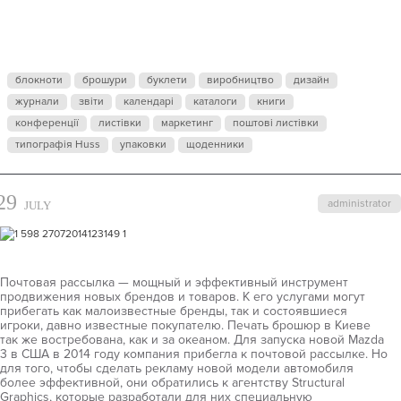
БРОШЮРА
блокноти
брошури
буклети
виробництво
дизайн
журнали
звіти
календарі
каталоги
книги
конференції
листівки
маркетинг
поштові листівки
типографія Huss
упаковки
щоденники
29
administrator
JULY
Почтовая рассылка — мощный и эффективный инструмент
продвижения новых брендов и товаров. К его услугами могут
прибегать как малоизвестные бренды, так и состоявшиеся
игроки, давно известные покупателю. Печать брошюр в Киеве
так же востребована, как и за океаном. Для запуска новой Mazda
3 в США в 2014 году компания прибегла к почтовой рассылке. Но
для того, чтобы сделать рекламу новой модели автомобиля
более эффективной, они обратились к агентству Structural
Graphics, которые разработали для них специальную