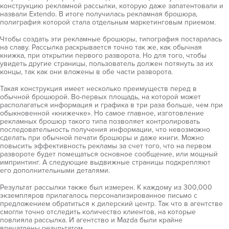
конструкцию рекламной рассылки, которую даже запатентовали и
назвали Extendo. В итоге получилась рекламная брошюра,
полиграфия которой стала отдельным маркетинговым приемом.
Чтобы создать эти рекламные брошюры, типография постаралась
на славу. Рассылка раскрывается точно так же, как обычная
книжка, при открытии первого разворота. Но для того, чтобы
увидеть другие страницы, пользователь должен потянуть за их
концы, так как они вложены в обе части разворота.
Такая конструкция имеет несколько преимуществ перед в
обычной брошюрой. Во-первых площадь, на которой может
располагаться информация и графика в три раза больше, чем при
обыкновенной «книжечке». Но самое главное, изготовление
рекламных брошюр такого типа позволяет контролировать
последовательность получения информации, что невозможно
сделать при обычной печати брошюры и даже книги. Можно
повысить эффективность рекламы за счет того, что на первом
развороте будет помещаться основное сообщение, или мощный
импринтинг. А следующие выдвижные страницы подкрепляют
его дополнительными деталями.
Результат рассылки также был измерен. К каждому из 300,000
экземпляров прилагалось персонализированное письмо с
предложением обратиться к дилерский центр. Так что в агентстве
смогли точно отследить количество клиентов, на которые
повлияла рассылка. И агентство и Mazda были крайне
впечатлены результатом.