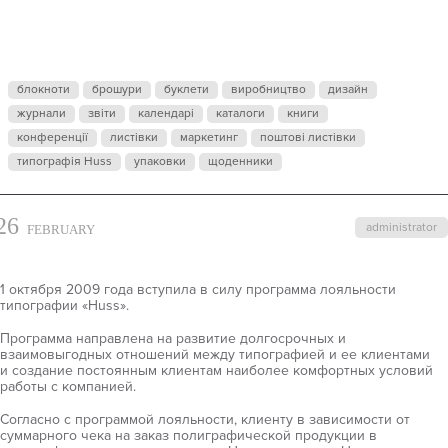
ЛОЯЛЬНОСТ
ТИПОГРАФИ
блокноти
брошури
буклети
виробництво
дизайн
журнали
звіти
«HUSS»
календарі
каталоги
книги
конференції
листівки
маркетинг
поштові листівки
типографія Huss
упаковки
щоденники
26
administrator
FEBRUARY
1 октября 2009 года вступила в силу программа лояльности
типографии «Huss».
Программа направлена на развитие долгосрочных и
взаимовыгодных отношений между типографией и ее клиентами
и создание постоянным клиентам наиболее комфортных условий
работы с компанией.
Согласно с программой лояльности, клиенту в зависимости от
суммарного чека на заказ полиграфической продукции в