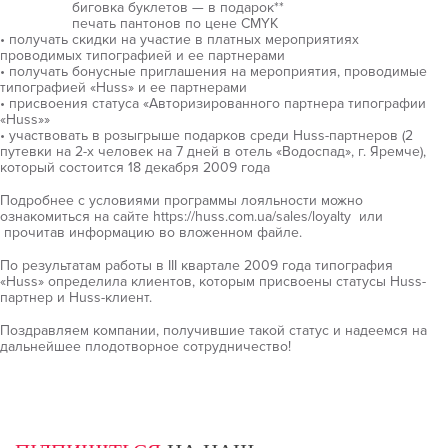
биговка буклетов — в подарок**
печать пантонов по цене CMYK
• получать скидки на участие в платных мероприятиях
проводимых типографией и ее партнерами
• получать бонусные приглашения на мероприятия, проводимые
типографией «Huss» и ее партнерами
• присвоения статуса «Авторизированного партнера типографии
«Huss»»
• участвовать в розыгрыше подарков среди Huss-партнеров (2
путевки на 2-х человек на 7 дней в отель «Водоспад», г. Яремче),
который состоится 18 декабря 2009 года
Подробнее с условиями программы лояльности можно
ознакомиться на сайте https://huss.com.ua/sales/loyalty или
прочитав информацию во вложенном файле.
По результатам работы в ІІІ квартале 2009 года типография
«Huss» определила клиентов, которым присвоены статусы Huss-
партнер и Huss-клиент.
Поздравляем компании, получившие такой статус и надеемся на
дальнейшее плодотворное сотрудничество!