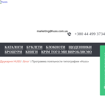
marketing@huss.com.ua
+380 44 499 3734
КАТАЛОГИ
БУКЛЕТИ
БЛОКНОТИ
ЩОДЕННИКИ
БРОШУРИ
КНИГИ
КРІМ ТОГО МИ ВИРОБЛЯЄМО
Проконс
Друкарня HUSS
\
Блог
\
Программа лояльности типографии «Huss»
ПРОГРАММА