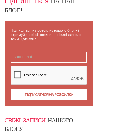
ПІДПИШІТЬСЯ
НА НАШ
БЛОГ!
Підпишіться на розсилку нашого блогу і
отримуйте свіжі новини на цікаві для вас
теми щомісяця
СВІЖІ ЗАПИСИ
НАШОГО
БЛОГУ