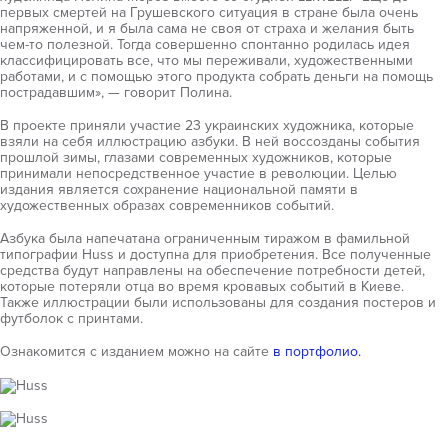
первых смертей на Грушевского ситуация в стране была очень
напряженной, и я была сама не своя от страха и желания быть
чем-то полезной. Тогда совершенно спонтанно родилась идея
классифицировать все, что мы переживали, художественными
работами, и с помощью этого продукта собрать деньги на помощь
пострадавшим», — говорит Полина.
В проекте приняли участие 23 украинских художника, которые
взяли на себя иллюстрацию азбуки. В ней воссозданы события
прошлой зимы, глазами современных художников, которые
принимали непосредственное участие в революции. Целью
издания является сохранение национальной памяти в
художественных образах современников событий.
Азбука была напечатана ограниченным тиражом в фамильной
типографии Huss и доступна для приобретения. Все полученные
средства будут направлены на обеспечение потребности детей,
которые потеряли отца во время кровавых событий в Киеве.
Также иллюстрации были использованы для создания постеров и
футболок с принтами.
Ознакомится с изданием можно на сайте
в портфолио.