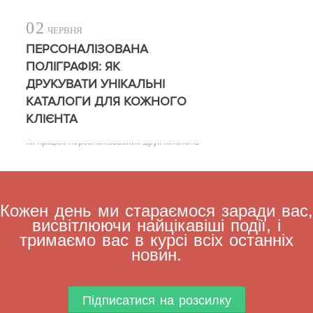
02
ЧЕРВНЯ
ПЕРСОНАЛІЗОВАНА
ПОЛІГРАФІЯ: ЯК
ДРУКУВАТИ УНІКАЛЬНІ
КАТАЛОГИ ДЛЯ КОЖНОГО
КЛІЄНТА
Як працює персоналізований друк каталогів
Кожен день ми стараємося заради вас,
висвітлюючи найцікавіші події, і
тримаємо вас в курсі всіх останніх
новин.
Підписатися на розсилку