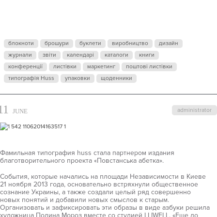
АБЕТКА
блокноти
брошури
буклети
виробництво
дизайн
журнали
звіти
календарі
каталоги
книги
конференції
листівки
маркетинг
поштові листівки
типографія Huss
упаковки
щоденники
11
administrator
JUNE
Фамильная типография huss стала партнером издания
благотворительного проекта «Повстанська абетка».
События, которые начались на площади Независимости в Киеве
21 ноября 2013 года, основательно встряхнули общественное
сознание Украины, а также создали целый ряд совершенно
новых понятий и добавили новых смыслов к старым.
Организовать и зафиксировать эти образы в виде азбуки решила
художница Полина Мороз вместе со студией LLIWELL. «Еще до