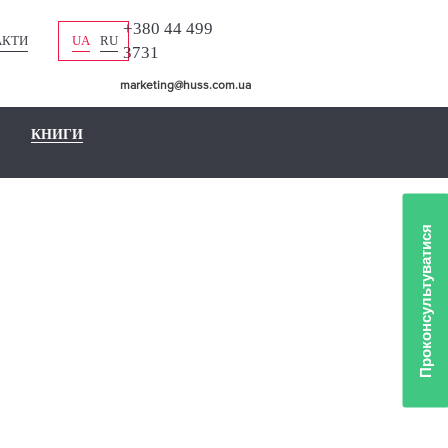
+380 44 499
АКТИ
UA
RU
3731
marketing@huss.com.ua
КНИГИ
Проконсультуватися
ЛІО