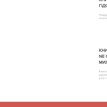
ГІД
Надру
пілота
КНИ
NE 
МИ
Книга
украї
році 