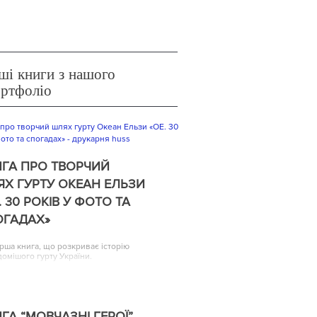
ші книги з нашого
ортфоліо
ГА ПРО ТВОРЧИЙ
Х ГУРТУ ОКЕАН ЕЛЬЗИ
. 30 РОКІВ У ФОТО ТА
ОГАДАХ»
рша книга, що розкриває історію
домішого гурту України.
ГА “МОВЧАЗНІ ГЕРОЇ”,