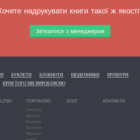
Хочете надрукувати книги такої ж якості
Зв'язатися з менеджером
ГИ
БУКЛЕТИ
БЛОКНОТИ
ЩОДЕННИКИ
БРОШУРИ
КРІМ ТОГО МИ ВИРОБЛЯЄМО
ИЦТВО
ПОРТФОЛІО
БЛОГ
КОНТАКТИ
Листівки
Буклети
Брошури
Каталоги
Журнали
Книги