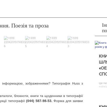
Ін
ння. Поезія та проза
п
КНИ
ШЛЯ
«ОЕ
СП
, інформацією, зображеннями? Типографія Huss з
Це пе
найві
аталоги, блокноти, книги та щоденники в типографії
кції типографії
(044) 587-98-53.
Форма для заявки
КНИ