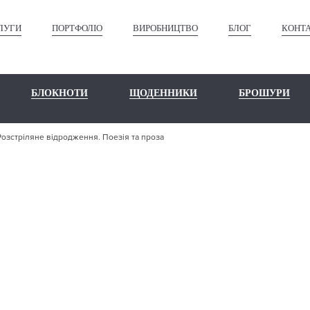
ЛУГИ
ПОРТФОЛІО
ВИРОБНИЦТВО
БЛОГ
КОНТ
БЛОКНОТИ
ЩОДЕННИКИ
БРОШУРИ
Розстріляне відродження. Поезія та проза
ШЕ ПОРТФО