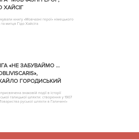
О ХАЙСІГ
кували книгу «Мовчазні герої» німецького
 та митця Гідо Хайсіга
ГА «НЕ ЗАБУВАЙМО …
OBLIVISCARIS»,
ХАЙЛО ГОРОДИСЬКИЙ
 присвячена знаковій події в історії
нської галицької шляхти: створення у 1907
«Товариства руської шляхти в Галичині»