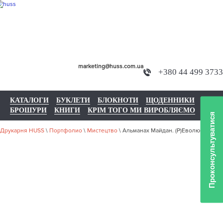
marketing@huss.com.ua
+380 44 499 3733
КАТАЛОГИ
БУКЛЕТИ
БЛОКНОТИ
ЩОДЕННИКИ
БРОШУРИ
КНИГИ
КРІМ ТОГО МИ ВИРОБЛЯЄМО
Проконсультуватися
Друкарня HUSS
\
Портфолио
\
Мистецтво
\
Альманах Майдан. (Р)Еволюція духу
НАШЕ