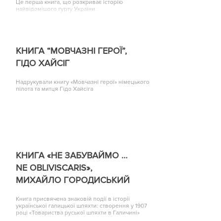
Це перша книга, що розкриває історію
найвідомішого гурту України.
КНИГА “МОВЧАЗНІ ГЕРОЇ”,
ГІДО ХАЙСІГ
Надрукували книгу «Мовчазні герої» німецького
пілота та митця Гідо Хайсіга
КНИГА «НЕ ЗАБУВАЙМО …
NE OBLIVISCARIS»,
МИХАЙЛО ГОРОДИСЬКИЙ
Книга присвячена знаковій події в історії
української галицької шляхти: створення у 1907
році «Товариства руської шляхти в Галичині»