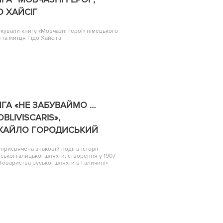
О ХАЙСІГ
кували книгу «Мовчазні герої» німецького
 та митця Гідо Хайсіга
ГА «НЕ ЗАБУВАЙМО …
OBLIVISCARIS»,
ХАЙЛО ГОРОДИСЬКИЙ
 присвячена знаковій події в історії
нської галицької шляхти: створення у 1907
«Товариства руської шляхти в Галичині»