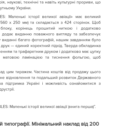
ія, наукові, технічні та навіть культурні прориви, що
утньому України.
 Маленькі історії великої авіації» має великий
560 х 250 мм) та складається з 424 сторінок. Щоб
я блоку, корінець прошитий ниткою і додатково
2) додає виданню поважного вигляду та забезпечує
 у виданні багато фотографій, нашим завданням було
й друк — єдиний коректний підхід. Тверда обкладинка
ненням та трафаретним друком і додатково має цупку
 з матовою ламінацією та тиснення фольгою, щоб
ад цим тиражем. Частина коштів від продажу цього
нне відновлення та подальший розвиток Державного
 підтримка Україні і можливість ознайомитися з
рустрії.
 Маленькі історії великої авіації (книга перша)”.
й типографії.
Мінімальний наклад від 200