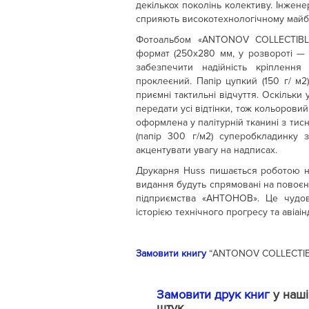
декількох поколінь колективу. Інженер
сприяють високотехнологічному майб
Фотоальбом «ANTONOV COLLECTIBLES:
формат (250х280 мм, у розвороті — 
забезпечити надійність кріпленн
проклеєний. Папір цупкий (150 г/ м
приємні тактильні відчуття. Оскільки
передати усі відтінки, тож кольорови
оформлена у палітурній тканині з тис
(папір 300 г/м2) суперобкладинку
акцентувати увагу на надписах.
Друкарня Huss пишається роботою н
видання будуть спрямовані на повоє
підприємства «АНТОНОВ». Це чудова
історією технічного прогресу та авіаінд
Замовити книгу
“ANTONOV COLLECTIBLES:
Замовити друк книг
у наші
штук