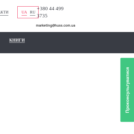
+380 44 499
АКТИ
UA
RU
3735
marketing@huss.com.ua
КНИГИ
Проконсультуватися
ЛІО