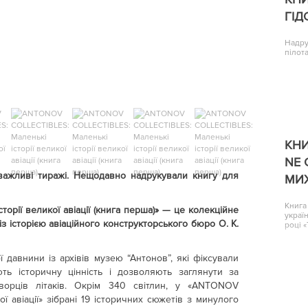
ГІД
Надру
пілота
КНИ
NE 
 важливі тиражі. Нещодавно надрукували книгу для
МИ
Книга
рії великої авіації (книга перша)» — це колекційне
украї
 історією авіаційного конструкторського бюро О. К.
році 
ї давнини із архівів музею “Антонов”, які фіксували
ть історичну цінність і дозволяють заглянути за
ворців літаків. Окрім 340 світлин, у «ANTONOV
ої авіації» зібрані 19 історичних сюжетів з минулого