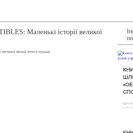
Ін
LES: Маленькі історії великої
п
КНИ
ШЛЯ
«ОЕ
СП
Це пе
найві
КНИ