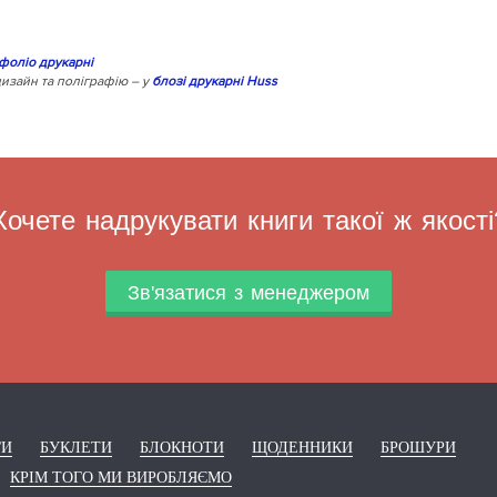
фоліо друкарні
изайн та поліграфію – у
блозі друкарні Huss
Хочете надрукувати книги такої ж якості
Зв'язатися з менеджером
ГИ
БУКЛЕТИ
БЛОКНОТИ
ЩОДЕННИКИ
БРОШУРИ
КРІМ ТОГО МИ ВИРОБЛЯЄМО