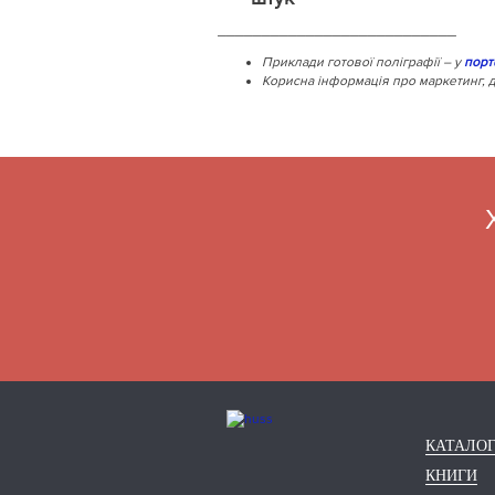
___________________________
Приклади готової поліграфії – у
порт
Корисна інформація про маркетинг, д
КАТАЛО
КНИГИ