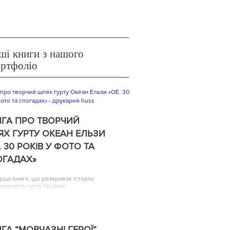
ші книги з нашого
ортфоліо
ГА ПРО ТВОРЧИЙ
Х ГУРТУ ОКЕАН ЕЛЬЗИ
. 30 РОКІВ У ФОТО ТА
ОГАДАХ»
рша книга, що розкриває історію
домішого гурту України.
ГА “МОВЧАЗНІ ГЕРОЇ”,