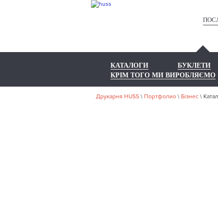
ПОС
КАТАЛОГИ
БУКЛЕТИ
КРІМ ТОГО МИ ВИРОБЛЯЄМО
Друкарня HUSS
\
Портфолио
\
Бізнес
\
Ката
НА