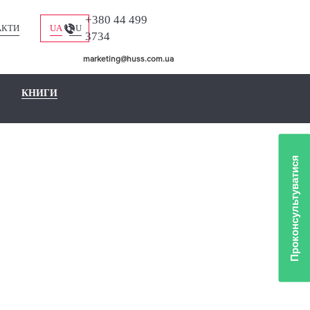
+380 44 499
АКТИ
UA
RU
3734
marketing@huss.com.ua
КНИГИ
Проконсультуватися
ЛІО