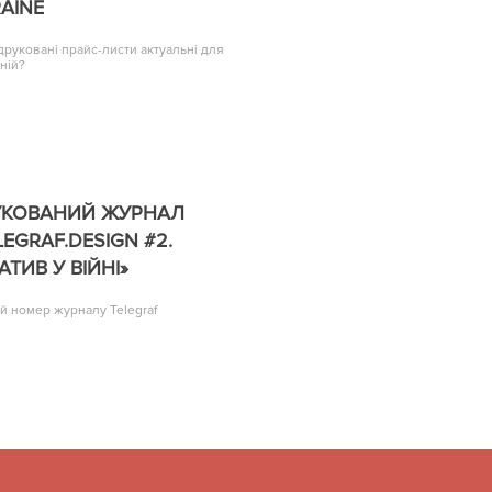
AINE
друковані прайс-листи актуальні для
ній?
УКОВАНИЙ ЖУРНАЛ
LEGRAF.DESIGN #2.
АТИВ У ВІЙНІ»
й номер журналу Telegraf