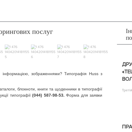
Ін
орингових послуг
п
ДР
«TE
, інформацією, зображеннями? Типографія Huss з
ВОЛ
аталоги, блокноти, книги та щоденники в типографії
Треті
кції типографії
(044) 587-98-53.
Форма для заявки
ПРА