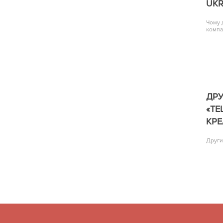
UKR
Чому 
компа
ДР
«TE
КРЕ
Други