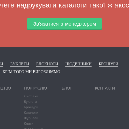
чете надрукувати каталоги такої ж якос
Зв'язатися з менеджером
ГИ
БУКЛЕТИ
БЛОКНОТИ
ЩОДЕННИКИ
БРОШУРИ
КРІМ ТОГО МИ ВИРОБЛЯЄМО
ИЦТВО
ПОРТФОЛІО
БЛОГ
КОНТАКТИ
Листівки
Буклети
Брошури
Каталоги
Журнали
Книги