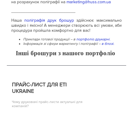
на розрахунок поліграфії на
marketing@huss.com.ua
___________________________
Наша
поліграфія друк брошур
здійснює максимально
швидко і якісно! А менеджери створюють всі умови, аби
процедура пройшла комфортно для вас!
Приклади готової продукції – в
портфоліо друкарні.
Інформація зі сфери маркетингу і поліграфії –
в блозі.
Інші брошури з нашого портфоліо
ПРАЙС-ЛИСТ ДЛЯ ETI
UKRAINE
Чому друковані прайс-листи актуальні для
компаній?