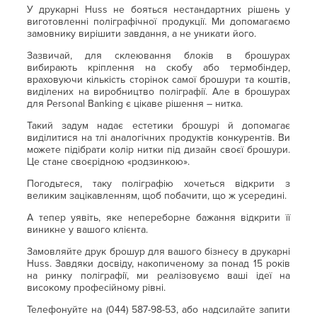
У друкарні Huss не бояться нестандартних рішень у
виготовленні поліграфічної продукції. Ми допомагаємо
замовнику вирішити завдання, а не уникати його.
Зазвичай, для склеювання блоків в брошурах
вибирають кріплення на скобу або термобіндер,
враховуючи кількість сторінок самої брошури та коштів,
виділених на виробництво поліграфії. Але в брошурах
для Personal Banking є цікаве рішення – нитка.
Такий задум надає естетики брошурі й допомагає
виділитися на тлі аналогічних продуктів конкурентів. Ви
можете підібрати колір нитки під дизайн своєї брошури.
Це стане своєрідною «родзинкою».
Погодьтеся, таку поліграфію хочеться відкрити з
великим зацікавленням, щоб побачити, що ж усередині.
А тепер уявіть, яке непереборне бажання відкрити її
виникне у вашого клієнта.
Замовляйте друк брошур для вашого бізнесу в друкарні
Huss. Завдяки досвіду, накопиченому за понад 15 років
на ринку поліграфії, ми реалізовуємо ваші ідеї на
високому професійному рівні.
Телефонуйте на (044) 587-98-53, або надсилайте запити