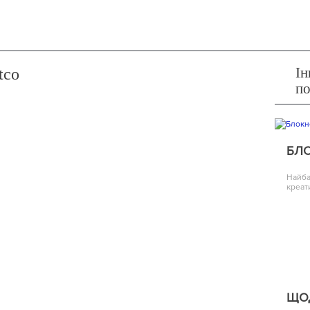
Ін
tco
п
БЛ
Найба
креат
ЩО