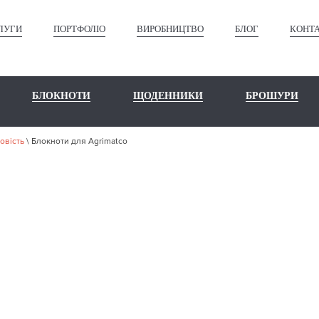
ЛУГИ
ПОРТФОЛІО
ВИРОБНИЦТВО
БЛОГ
КОНТ
БЛОКНОТИ
ЩОДЕННИКИ
БРОШУРИ
овість
\
Блокноти для Agrimatco
ШЕ ПОРТФО