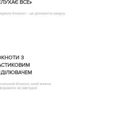
ЛУХАЄ ВСЕ»
кувати блокнот – це допомогти комусь
ОКНОТИ З
АСТИКОВИМ
ЗДІЛЮВАЧЕМ
рсальний блокнот, який можна
ворювати як завгодно