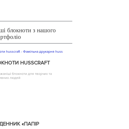
ші блокноти з нашого
ортфоліо
ОКНОТИ HUSSCRAFT
жаніші блокноти для творчих та
ивних людей
ДЕННИК «ПАПІР