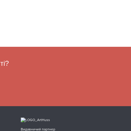
ті?
Видавничий партнер