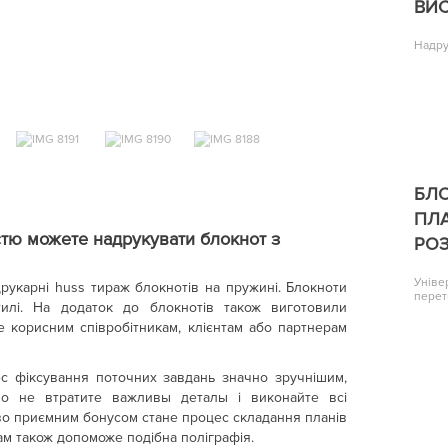
ВИС
Надру
БЛ
ПЛ
істю можете надрукувати блокнот з
РО
Уніве
друкарні huss тираж блокнотів на пружині. Блокноти
перет
илі. На додаток до блокнотів також виготовили
е корисним співробітникам, клієнтам або партнерам
с фіксування поточних завдань значно зручнішим,
о не втратите важливы деталы і виконайте всі
во приємним бонусом стане процес складання планів
вам також допоможе подібна поліграфія.