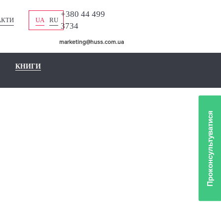
+380 44 499
АКТИ
UA
RU
3734
marketing@huss.com.ua
КНИГИ
Проконсультуватися
ЛІО