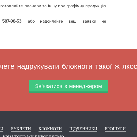
готовляйте планери та іншу поліграфічну продукцію
 587-98-53
, або надсилайте ваші заявки на
чете надрукувати блокноти такої ж якос
Зв'язатися з менеджером
ГИ
БУКЛЕТИ
БЛОКНОТИ
ЩОДЕННИКИ
БРОШУРИ