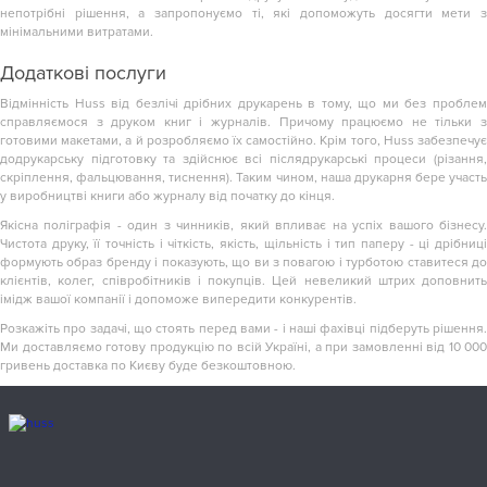
непотрібні рішення, а запропонуємо ті, які допоможуть досягти мети з
мінімальними витратами.
Додаткові послуги
Відмінність Huss від безлічі дрібних друкарень в тому, що ми без проблем
справляємося з друком книг і журналів. Причому працюємо не тільки з
готовими макетами, а й розробляємо їх самостійно. Крім того, Huss забезпечує
додрукарську підготовку та здійснює всі післядрукарські процеси (різання,
скріплення, фальцювання, тиснення). Таким чином, наша друкарня бере участь
у виробництві книги або журналу від початку до кінця.
Якісна поліграфія - один з чинників, який впливає на успіх вашого бізнесу.
Чистота друку, її точність і чіткість, якість, щільність і тип паперу - ці дрібниці
формують образ бренду і показують, що ви з повагою і турботою ставитеся до
клієнтів, колег, співробітників і покупців. Цей невеликий штрих доповнить
імідж вашої компанії і допоможе випередити конкурентів.
Розкажіть про задачі, що стоять перед вами - і наші фахівці підберуть рішення.
Ми доставляємо готову продукцію по всій Україні, а при замовленні від 10 000
гривень доставка по Києву буде безкоштовною.