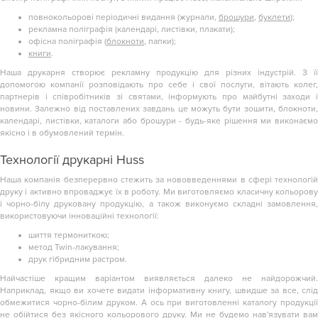
повнокольорові періодичні видання (журнали,
брошури
,
буклети
);
рекламна поліграфія (календарі, листівки, плакати);
офісна поліграфія (
блокноти
, папки);
книги
.
Наша друкарня створює рекламну продукцію для різних індустрій. З її
допомогою компанії розповідають про себе і свої послуги, вітають колег,
партнерів і співробітників зі святами, інформують про майбутні заходи і
новини. Залежно від поставлених завдань це можуть бути зошити, блокноти,
календарі, листівки,
каталоги
або брошури - будь-яке рішення ми виконаєм
якісно і в обумовлений термін.
Технології друкарні Huss
Наша компанія безперервно стежить за нововведеннями в сфері технологій
друку і активно впроваджує їх в роботу. Ми виготовляємо класичну кольорову
і чорно-білу друковану продукцію, а також виконуємо складні замовлення,
використовуючи інноваційні технології:
шиття термониткою;
метод Twin-лакування;
друк гібридним растром.
Найчастіше кращим варіантом виявляється далеко не найдорожчий.
Наприклад, якщо ви хочете видати інформативну книгу, швидше за все, слід
обмежитися чорно-білим друком. А ось при виготовленні каталогу продукції
не обійтися без якісного кольорового друку. Ми не будемо нав'язувати вам