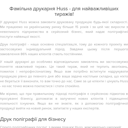
Фамільна друкарня Huss - для найважливіших
тиражів!
У друкарні Huss можна замовити друковану продукцію будь-якої складності.
Ми працюємо на українському ринку більше 15 років і за цей час виросли з
невеликого підприємства в серйозний бізнес, який надає поліграфічні
послуги найвищої якості.
Друк поліграфії - наша основна спеціалізація, тому до кожного проекту ми
застосовуємо індивідуальний підхід. Завдяки цьому після першого
замовлення 86% наших клієнтів стають постійними.
У нашій друкарні до особливо відповідальних замовлень ми застосовуємо
поняття «важливий тираж». Це такий тираж, який не терпить зволікань,
помилок і непрофесіоналізму. Якщо вам потрібно встигнути надрукувати
продукцію рівно до певного дня або ваша задача настільки складна, що ніхто
не береться її виконати, то вам точно до нас. Саме за це клієнти і цінують Huss
- на нас точно можна покластися і спати спокійно.
Ми віримо, що при правильному підході поліграфія є серйозною підмогою в
просуванні бізнесу, допомагає в залученні нових клієнтів і підвищенні
лояльності існуючих. Якщо ви не знаєте, як з допомогою поліграфічної
продукції вийти на новий ринок, запитаєте у наших експертів.
Друк поліграфії для бізнесу
Спектр поліграфічних послуг, з якими працює Huss, максимально широкий: