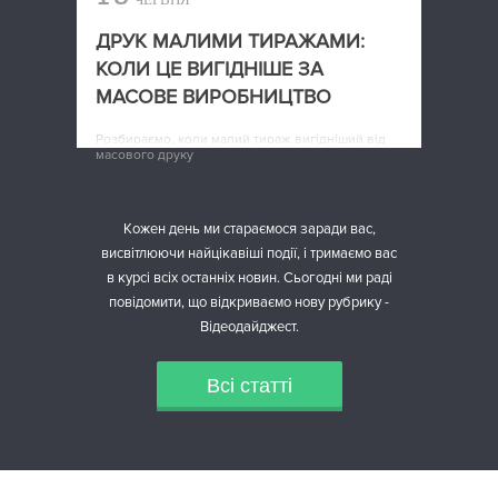
ДРУК МАЛИМИ ТИРАЖАМИ:
КОЛИ ЦЕ ВИГІДНІШЕ ЗА
МАСОВЕ ВИРОБНИЦТВО
Розбираємо, коли малий тираж вигідніший від
масового друку
Кожен день ми стараємося заради вас,
висвітлюючи найцікавіші події, і тримаємо вас
в курсі всіх останніх новин. Сьогодні ми раді
повідомити, що відкриваємо нову рубрику -
Відеодайджест.
Всі статті