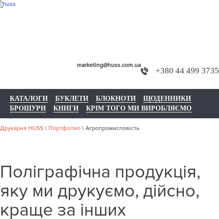
marketing@huss.com.ua
+380 44 499 3735
КАТАЛОГИ
БУКЛЕТИ
БЛОКНОТИ
ЩОДЕННИКИ
БРОШУРИ
КНИГИ
КРІМ ТОГО МИ ВИРОБЛЯЄМО
Друкарня HUSS
\
Портфолио
\
Агропромисловість
Поліграфічна продукція,
яку ми друкуємо, дійсно,
краще за інших