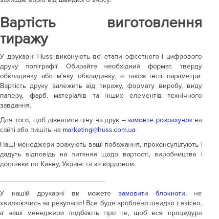
Вартість виготовлення
тиражу
У друкарні Huss виконують всі етапи офсетного і цифрового
друку поліграфії. Обирайте необхідний формат, тверду
обкладинку або м’яку обкладинку, а також інші параметри.
Вартість друку залежить від тиражу, формату виробу, виду
паперу, фарб, матеріалів та інших елементів технічного
завдання.
Для того, щоб дізнатися ціну на друк –
замовте розрахунок
на
сайті або пишіть на
marketing@huss.com.ua
Наші менеджери врахують ваші побажання, проконсультують і
дадуть відповідь на питання щодо вартості, виробництва і
доставки по Києву, Україні та за кордоном.
___________________________
У нашій друкарні ви можете
замовити блокноти
, не
хвилюючись за результат! Все буде зроблено швидко і якісно,
а наші менеджери подбають про те, щоб вся процедура