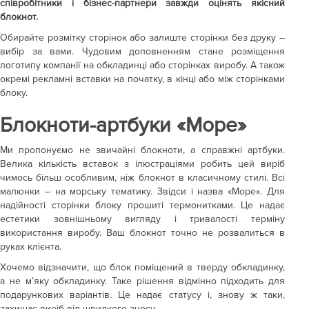
співробітники і бізнес-партнери завжди оцінять якісний
блокнот.
Обирайте розмітку сторінок або залиште сторінки без друку –
вибір за вами. Чудовим доповненням стане розміщення
логотипу компанії на обкладинці або сторінках виробу. А також
окремі рекламні вставки на початку, в кінці або між сторінками
блоку.
Блокноти-артбуки «Море»
Ми пропонуємо не звичайні блокноти, а справжні артбуки.
Велика кількість вставок з ілюстраціями робить цей виріб
чимось більш особливим, ніж блокнот в класичному стилі. Всі
малюнки – на морську тематику. Звідси і назва «Море». Для
надійності сторінки блоку прошиті термонитками. Це надає
естетики зовнішньому вигляду і тривалості терміну
використання виробу. Ваш блокнот точно не розвалиться в
руках клієнта.
Хочемо відзначити, що блок поміщений в тверду обкладинку,
а не м’яку обкладинку. Таке рішення відмінно підходить для
подарункових варіантів. Це надає статусу і, знову ж таки,
захищає виріб від швидкого зносу.