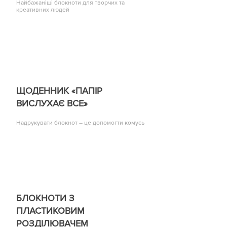
Найбажаніші блокноти для творчих та
креативних людей
ЩОДЕННИК «ПАПІР
ВИСЛУХАЄ ВСЕ»
Надрукувати блокнот – це допомогти комусь
БЛОКНОТИ З
ПЛАСТИКОВИМ
РОЗДІЛЮВАЧЕМ