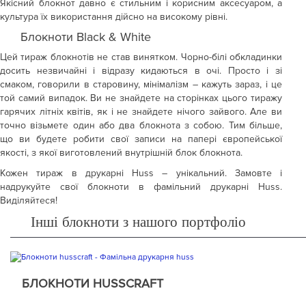
Якісний блокнот давно є стильним і корисним аксесуаром, а
культура їх використання дійсно на високому рівні.
Блокноти Black & White
Цей тираж блокнотів не став винятком. Чорно-білі обкладинки
досить незвичайні і відразу кидаються в очі. Просто і зі
смаком, говорили в старовину, мінімалізм – кажуть зараз, і це
той самий випадок. Ви не знайдете на сторінках цього тиражу
гарячих літніх квітів, як і не знайдете нічого зайвого. Але ви
точно візьмете один або два блокнота з собою. Тим більше,
що ви будете робити свої записи на папері європейської
якості, з якої виготовлений внутрішній блок блокнота.
Кожен тираж в друкарні Huss – унікальний. Замовте і
надрукуйте свої блокноти в фамільний друкарні Huss.
Виділяйтеся!
Інші блокноти з нашого портфоліо
БЛОКНОТИ HUSSCRAFT