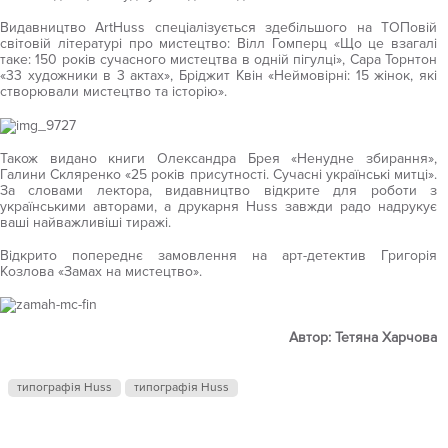
Видавництво ArtHuss спеціалізується здебільшого на ТОПовій
світовій літературі про мистецтво: Вілл Гомперц «Що це взагалі
таке: 150 років сучасного мистецтва в одній пігулці», Сара Торнтон
«33 художники в 3 актах», Бріджит Квін «Неймовірні: 15 жінок, які
створювали мистецтво та історію».
Також видано книги Олександра Брея «Ненудне збирання»,
Галини Скляренко «25 років присутності. Сучасні українські митці».
За словами лектора, видавництво відкрите для роботи з
українськими авторами, а друкарня Huss завжди радо надрукує
ваші найважливіші тиражі.
Відкрито попереднє замовлення на арт-детектив Григорія
Козлова «Замах на мистецтво».
Автор: Тетяна Харчова
типографія Huss
типографія Huss