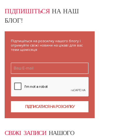
ПІДПИШІТЬСЯ
НА НАШ
БЛОГ!
Підпишіться на розсилку нашого блогу і
отримуйте свіжі новини на цікаві для вас
теми щомісяця
СВІЖІ ЗАПИСИ
НАШОГО