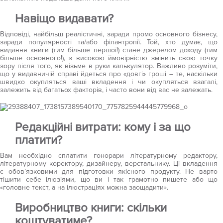
Навіщо видавати?
Відповіді, найбільш реалістичні, заради промо основного бізнесу,
заради популярності та/або філантропії. Той, хто думає, що
видання книги (тим більше першої!) стане джерелом доходу (тим
більше основного!), з високою ймовірністю змінить свою точку
зору після того, як візьме в руки калькулятор. Важливо розуміти,
що у видавничій справі йдеться про «довгі» гроші – те, наскільки
швидко окупляться ваші вкладення і чи окупляться взагалі,
залежить від багатьох факторів, і часто вони від вас не залежать.
Редакційні витрати: кому і за що
платити?
Вам необхідно сплатити гонорари літературному редактору,
літературному коректору, дизайнеру, верстальнику. Ці вкладення
є обов’язковими для підготовки якісного продукту. Не варто
тішити себе ілюзіями, що ви і так грамотно пишете або що
«головне текст, а на ілюстраціях можна заощадити».
Виробництво книги: скільки
коштуватиме?