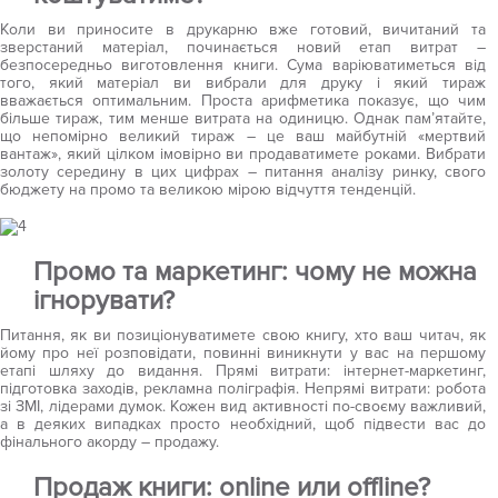
Коли ви приносите в друкарню вже готовий, вичитаний та
зверстаний матеріал, починається новий етап витрат –
безпосередньо виготовлення книги. Сума варіюватиметься від
того, який матеріал ви вибрали для друку і який тираж
вважається оптимальним. Проста арифметика показує, що чим
більше тираж, тим менше витрата на одиницю. Однак пам’ятайте,
що непомірно великий тираж – це ваш майбутній «мертвий
вантаж», який цілком імовірно ви продаватимете роками. Вибрати
золоту середину в цих цифрах – питання аналізу ринку, свого
бюджету на промо та великою мірою відчуття тенденцій.
Промо та маркетинг: чому не можна
ігнорувати?
Питання, як ви позиціонуватимете свою книгу, хто ваш читач, як
йому про неї розповідати, повинні виникнути у вас на першому
етапі шляху до видання. Прямі витрати: інтернет-маркетинг,
підготовка заходів, рекламна поліграфія. Непрямі витрати: робота
зі ЗМІ, лідерами думок. Кожен вид активності по-своєму важливий,
а в деяких випадках просто необхідний, щоб підвести вас до
фінального акорду – продажу.
Продаж книги:
online или
offline?