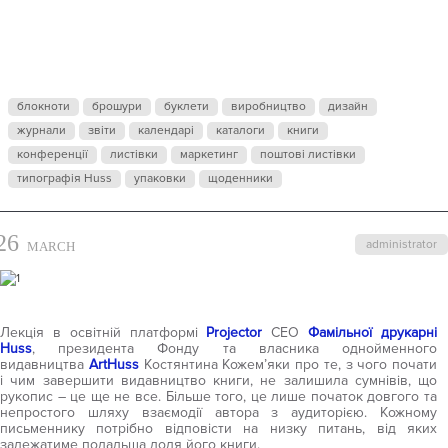
ПРО
ВИДАННЯ
блокноти
брошури
буклети
виробництво
дизайн
журнали
КНИГИ – З
звіти
календарі
каталоги
книги
конференції
листівки
маркетинг
поштові листівки
типографія Huss
упаковки
щоденники
ЧОГО
26
administrator
MARCH
ПОЧАТИ І
ЧИМ
Лекція в освітній платформі
Projector
CEO
Фамільної друкарні
Huss
, президента Фонду та власника однойменного
видавництва
ArtHuss
Костянтина Кожем’яки про те, з чого почати
і чим завершити видавництво книги, не залишила сумнівів, що
ЗАВЕРШИТИ
рукопис – це ще не все. Більше того, це лише початок довгого та
непростого шляху взаємодії автора з аудиторією. Кожному
письменнику потрібно відповісти на низку питань, від яких
залежатиме подальша доля його книги.