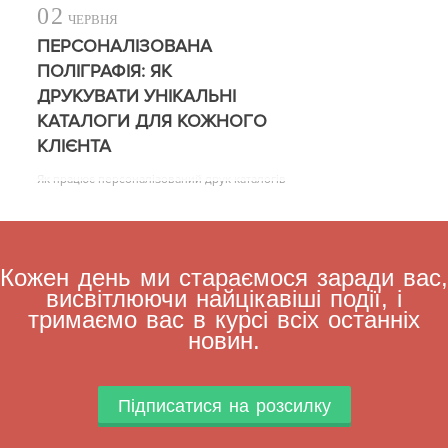
02
ЧЕРВНЯ
ПЕРСОНАЛІЗОВАНА
ПОЛІГРАФІЯ: ЯК
ДРУКУВАТИ УНІКАЛЬНІ
КАТАЛОГИ ДЛЯ КОЖНОГО
КЛІЄНТА
Як працює персоналізований друк каталогів
Кожен день ми стараємося заради вас,
висвітлюючи найцікавіші події, і
тримаємо вас в курсі всіх останніх
новин.
Підписатися на розсилку