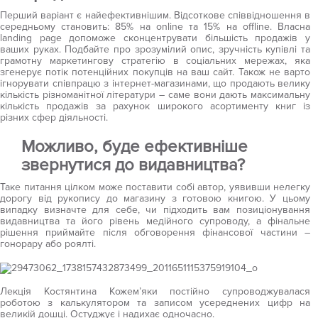
Перший варіант є найефективнішим. Відсоткове співвідношення в
середньому становить: 85% на online та 15% на offline. Власна
landing page допоможе сконцентрувати більшість продажів у
ваших руках. Подбайте про зрозумілий опис, зручність купівлі та
грамотну маркетингову стратегію в соціальних мережах, яка
згенерує потік потенційних покупців на ваш сайт. Також не варто
ігнорувати співпрацю з інтернет-магазинами, що продають велику
кількість різноманітної літератури – саме вони дають максимальну
кількість продажів за рахунок широкого асортименту книг із
різних сфер діяльності.
Можливо, буде ефективніше
звернутися до видавництва?
Таке питання цілком може поставити собі автор, уявивши нелегку
дорогу від рукопису до магазину з готовою книгою. У цьому
випадку визначте для себе, чи підходить вам позиціонування
видавництва та його рівень медійного супроводу, а фінальне
рішення приймайте після обговорення фінансової частини –
гонорару або роялті.
Лекція Костянтина Кожем’яки постійно супроводжувалася
роботою з калькулятором та записом усереднених цифр на
великій дошці. Остуджує і надихає одночасно.