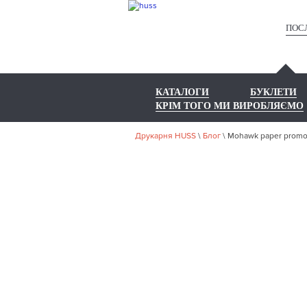
ПОС
КАТАЛОГИ
БУКЛЕТИ
КРІМ ТОГО МИ ВИРОБЛЯЄМО
Друкарня HUSS
\
Блог
\
Mohawk paper prom
MOH