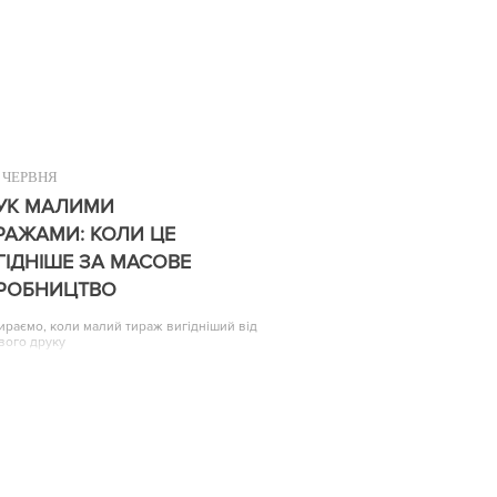
ЧЕРВНЯ
УК МАЛИМИ
РАЖАМИ: КОЛИ ЦЕ
ГІДНІШЕ ЗА МАСОВЕ
РОБНИЦТВО
ираємо, коли малий тираж вигідніший від
вого друку