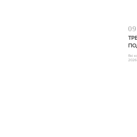
09
ТР
ПО
Які 
2026