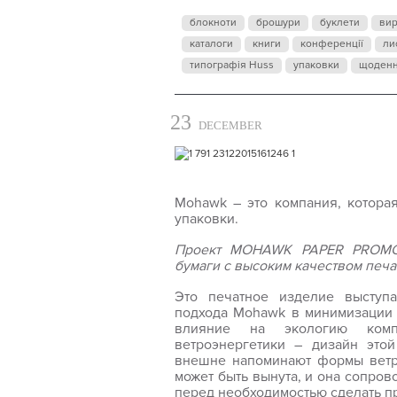
блокноти
брошури
буклети
ви
каталоги
книги
конференції
ли
типографія Huss
упаковки
щоден
23
DECEMBER
Mohawk
– это компания, котора
упаковки.
Проект MOHAWK PAPER PROMO 
бумаги с высоким качеством печа
Это печатное изделие выступ
подхода
Mohawk
в минимизации 
влияние на экологию комп
ветроэнергетики – дизайн это
внешне напоминают формы ветро
может быть вынута, и она сопров
перед необходимостью сделать п