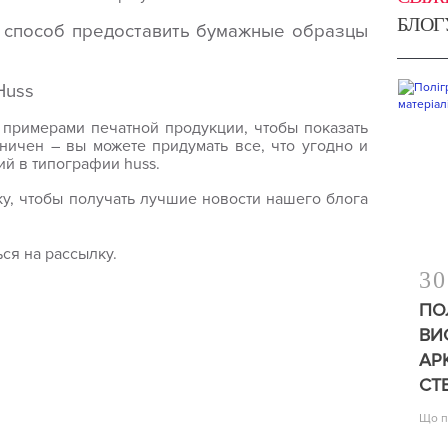
БЛОГ
й способ предоставить бумажные образцы
примерами печатной продукции, чтобы показать
ничен – вы можете придумать все, что угодно и
лий в типографии
huss
.
у, чтобы получать лучшие новости нашего блога
ся на рассылку.
30
ПО
ВИ
АР
СТ
Що п