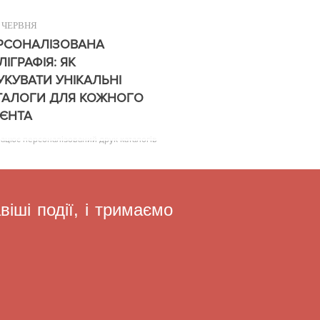
ЧЕРВНЯ
РСОНАЛІЗОВАНА
ЛІГРАФІЯ: ЯК
УКУВАТИ УНІКАЛЬНІ
ТАЛОГИ ДЛЯ КОЖНОГО
ІЄНТА
рацює персоналізований друк каталогів
іші події, і тримаємо