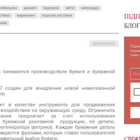
робництво
дизайн
журнали
звіти
календарі
ПІД
стівки
маркетинг
поштові листівки
ники
БЛОГ
administrator
Підпи
отрим
теми
я занимается производством бумаги и бумажной
создан для внедрения новой немелованной
ти.
ает в качестве инструмента для продвижения
воздействия на окружающую среду. Ограничить
ания предлагает за счет использования
й бумажной рекламной продукции, её детали,
генератора (ветряка). Каждая бумажная деталь
ождается фразами, которые ставят пользователей
равильный выбор бумаги.
СВІЖ