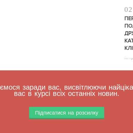
02
ПЕ
ПО
ДР
КА
КЛ
Як п
мося заради вас, висвітлюючи найцікав
вас в курсі всіх останніх новин.
Підписатися на розсилку