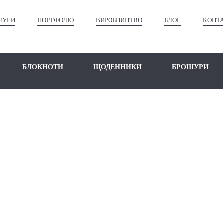
ЛУГИ
ПОРТФОЛІО
ВИРОБНИЦТВО
БЛОГ
КОНТ
БЛОКНОТИ
ЩОДЕННИКИ
БРОШУРИ
o
AWK PAPER P