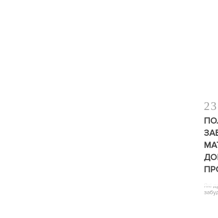
23
ПО
ЗА
МА
ДО
ПР
Які 
забу