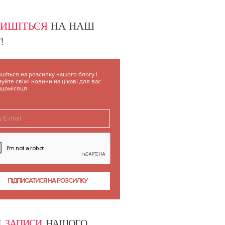
ПИШІТЬСЯ
НА НАШ
!
шіться на розсилку нашого блогу і
уйте свіжі новини на цікаві для вас
 щомісяця
І ЗАПИСИ
НАШОГО