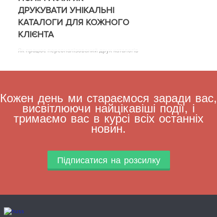
ДРУКУВАТИ УНІКАЛЬНІ
КАТАЛОГИ ДЛЯ КОЖНОГО
КЛІЄНТА
Як працює персоналізований друк каталогів
Кожен день ми стараємося заради вас,
висвітлюючи найцікавіші події, і
тримаємо вас в курсі всіх останніх
новин.
Підписатися на розсилку