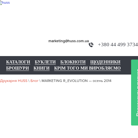
marketing@huss.com.ua
+380 44 499 3734
КАТАЛОГИ
БУКЛЕТИ
БЛОКНОТИ
ЩОДЕННИКИ
БРОШУРИ
КНИГИ
КРІМ ТОГО МИ ВИРОБЛЯЄМО
Проконсул
Друкарня HUSS
\
Блог
\
MARKETING R_EVOLUTION — осень 2014
MARKETING