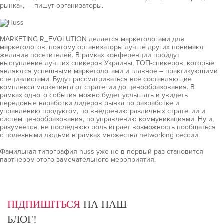
рынка», — пишут организаторы.
MARKETING R_EVOLUTION делается маркетологами для
маркетологов, поэтому организаторы лучше других понимают
желания посетителей. В рамках конференции пройдут
выступление лучших спикеров Украины, ТОП-спикеров, которые
являются успешными маркетологами и главное – практикующими
специалистами. Будут рассматриваться все составляющие
комплекса маркетинга от стратегии до ценообразования. В
рамках одного события можно будет услышать и увидеть
передовые наработки лидеров рынка по разработке и
управлению продуктом, по внедрению различных стратегий и
систем ценообразования, по управлению коммуникациями. Ну и,
разумеется, не последнюю роль играет возможность пообщаться
с полезными людьми в рамках множества networking сессий.
Фамильная типография huss уже не в первый раз становится
партнером этого замечательного мероприятия.
ПІДПИШІТЬСЯ
НА НАШ
БЛОГ!