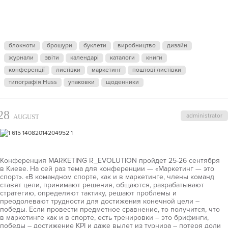
R_EVOLUTIO
— ОСЕНЬ
блокноти
брошури
буклети
виробництво
дизайн
журнали
звіти
календарі
2014
каталоги
книги
конференції
листівки
маркетинг
поштові листівки
типографія Huss
упаковки
щоденники
28
administrator
AUGUST
Конференция MARKETING R_EVOLUTION пройдет 25-26 сентября
в Киеве. На сей раз тема для конференции — «Маркетинг — это
спорт». «В командном спорте, как и в маркетинге, члены команд
ставят цели, принимают решения, общаются, разрабатывают
стратегию, определяют тактику, решают проблемы и
преодолевают трудности для достижения конечной цели –
победы. Если провести предметное сравнение, то получится, что
в маркетинге как и в спорте, есть тренировки – это брифинги,
победы – достижение KPI и даже вылет из турнира – потеря доли