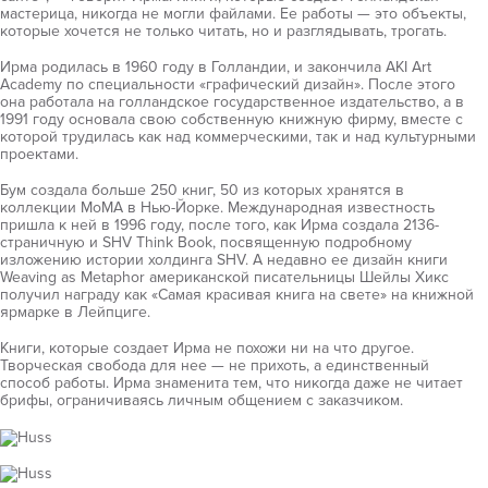
мастерица, никогда не могли файлами. Ее работы — это объекты,
которые хочется не только читать, но и разглядывать, трогать.
Ирма родилась в 1960 году в Голландии, и закончила AKI Art
Academy по специальности «графический дизайн». После этого
она работала на голландское государственное издательство, а в
1991 году основала свою собственную книжную фирму, вместе с
которой трудилась как над коммерческими, так и над культурными
проектами.
Бум создала больше 250 книг, 50 из которых хранятся в
коллекции МоМА в Нью-Йорке. Международная известность
пришла к ней в 1996 году, после того, как Ирма создала 2136-
страничную и SHV Think Book, посвященную подробному
изложению истории холдинга SHV. А недавно ее дизайн книги
Weaving as Metaphor американской писательницы Шейлы Хикс
получил награду как «Самая красивая книга на свете» на книжной
ярмарке в Лейпциге.
Книги, которые создает Ирма не похожи ни на что другое.
Творческая свобода для нее — не прихоть, а единственный
способ работы. Ирма знаменита тем, что никогда даже не читает
брифы, ограничиваясь личным общением с заказчиком.