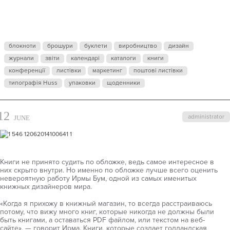
БУМ
блокноти
брошури
буклети
виробництво
дизайн
журнали
звіти
календарі
каталоги
книги
конференції
листівки
маркетинг
поштові листівки
типографія Huss
упаковки
щоденники
12
administrator
JUNE
Книги не принято судить по обложке, ведь самое интересное в
них скрыто внутри. Но именно по обложке лучше всего оценить
невероятную работу Ирмы Бум, одной из самых именитых
книжных дизайнеров мира.
«Когда я прихожу в книжный магазин, то всегда расстраиваюсь
потому, что вижу много книг, которые никогда не должны были
быть книгами, а оставаться PDF файлом, или текстом на веб-
сайте», — говорит Ирма. Книги, которые создает голландская