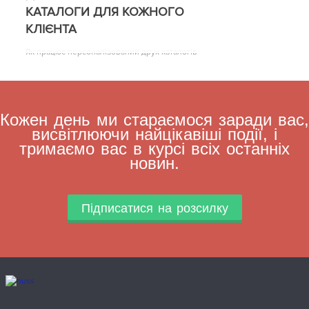
КАТАЛОГИ ДЛЯ КОЖНОГО
КЛІЄНТА
Як працює персоналізований друк каталогів
Кожен день ми стараємося заради вас,
висвітлюючи найцікавіші події, і
тримаємо вас в курсі всіх останніх
новин.
Підписатися на розсилку