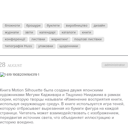
ТЕНЕЙ
блокноти
брошури
буклети
виробництво
дизайн
журнали
звіти
календарі
каталоги
книги
конференції
листівки
маркетинг
поштові листівки
типографія Huss
упаковки
щоденники
28
administrator
AUGUST
Книга Motion Silhouette была создана двумя японскими
художниками Мегуми Кадживара и Тацухико Нииджима в рамках
серии, которую творцы называли «Изменение восприятия книги,
используя окружающую среду». В книге используется игра теней,
которую отбрасывает вырезанная из бумаги фигура на каждой
странице. Читатель может взаимодействовать с изображением,
передвигая источник света, что объединяет иллюстрацию и
историю воедино.