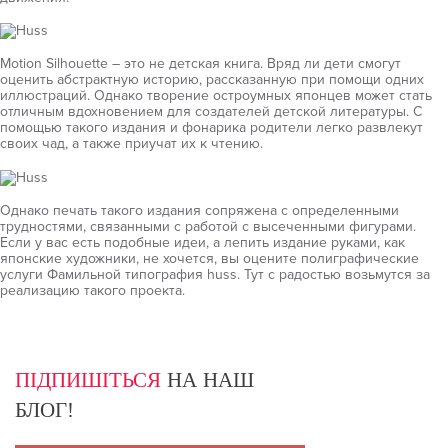
Motion Silhouette – это не детская книга. Вряд ли дети смогут
оценить абстрактную историю, рассказанную при помощи одних
иллюстраций. Однако творение остроумных японцев может стать
отличным вдохновением для создателей детской литературы. С
помощью такого издания и фонарика родители легко развлекут
своих чад, а также приучат их к чтению.
Однако печать такого издания сопряжена с определенными
трудностями, связанными с работой с высеченными фигурами.
Если у вас есть подобные идеи, а лепить издание руками, как
японские художники, не хочется, вы оцените полиграфические
услуги Фамильной типография huss. Тут с радостью возьмутся за
реализацию такого проекта.
ПІДПИШІТЬСЯ
НА НАШ
БЛОГ!