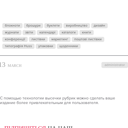
РУБРИК
блокноти
брошури
буклети
виробництво
дизайн
журнали
звіти
календарі
каталоги
книги
конференції
листівки
маркетинг
поштові листівки
типографія Huss
упаковки
щоденники
13
administrator
MARCH
С помощью технологии высечки рубрик можно сделать ваше
издание более привлекательным для пользователя.