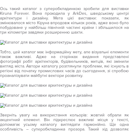
Ось такий каталог з суперобкладинкою зробили для виставки
Kiruna Forever. Вона проходила у ArkDes, шведському центрі
архітектури і дизайну. Мета цієї виставки: показати, як
змінювалося місто Кіруна впродовж кількох років, адже воно було
побудоване у найбільш північній частині країни і збільшилося на
три кілометри завдяки розширенню шахти.
Тобто, цей каталог має інформаційну мету, але візуальні елементи
також важливі. Адже на сторінках видання представлені
фотографії робіт архітекторів, будівельників, митців, які змінили
вигляд міста. Автори каталогу розглянули проблеми, які існують в
регіоні від початку промислових часів до сьогодення, зі спробою
проаналізувати майбутні вектори розвитку.
Зверніть увагу на використання кольорів: жовтий обрали як
акцентний елемент. Він підкреслює важливі місця у тексті,
допомагає усьому каталогу виглядати гармонійно. Ще одна
особливість – суперобкладинка прозора. Такий хід дозволяє