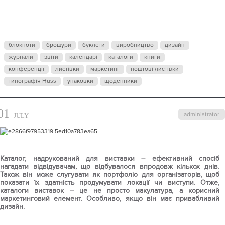
ДЛЯ
ВИСТАВКИ
блокноти
брошури
буклети
виробництво
дизайн
АРХІТЕКТУР
журнали
звіти
календарі
каталоги
книги
конференції
листівки
маркетинг
поштові листівки
типографія Huss
упаковки
щоденники
І ДИЗАЙНУ
01
administrator
JULY
Каталог, надрукований для виставки – ефективний спосіб
нагадати відвідувачам, що відбувалося впродовж кількох днів.
Також він може слугувати як портфоліо для організаторів, щоб
показати їх здатність продумувати локації чи виступи. Отже,
каталоги виставок – це не просто макулатура, а корисний
маркетинговий елемент. Особливо, якщо він має привабливий
дизайн.