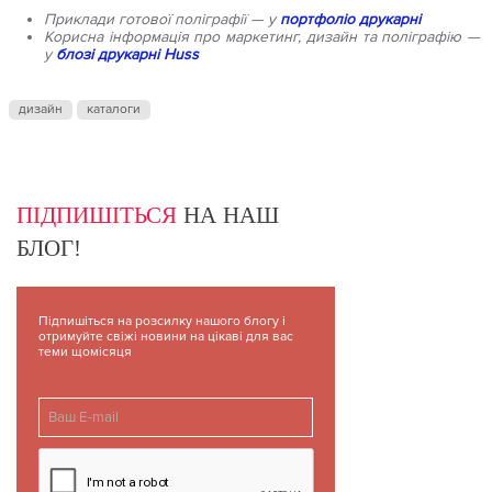
Приклади готової поліграфії — у
портфоліо друкарні
Корисна інформація про маркетинг, дизайн та поліграфію —
у
блозі друкарні Huss
дизайн
каталоги
ПІДПИШІТЬСЯ
НА НАШ
БЛОГ!
Підпишіться на розсилку нашого блогу і
отримуйте свіжі новини на цікаві для вас
теми щомісяця