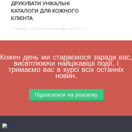
ДРУКУВАТИ УНІКАЛЬНІ
КАТАЛОГИ ДЛЯ КОЖНОГО
КЛІЄНТА
Як працює персоналізований друк каталогів
Кожен день ми стараємося заради вас,
висвітлюючи найцікавіші події, і
тримаємо вас в курсі всіх останніх
новин.
Підписатися на розсилку