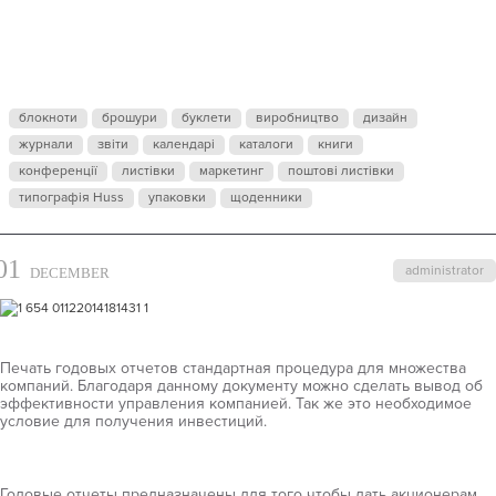
СКУЧНЫЙ
РЯД ЧИСЕЛ В
блокноти
брошури
буклети
виробництво
дизайн
журнали
звіти
БОЛЕЕ
календарі
каталоги
книги
конференції
листівки
маркетинг
поштові листівки
типографія Huss
упаковки
щоденники
ВЫГОДНОМ
01
administrator
DECEMBER
ВИДЕ?
Печать годовых отчетов стандартная процедура для множества
компаний. Благодаря данному документу можно сделать вывод об
эффективности управления компанией. Так же это необходимое
условие для получения инвестиций.
Годовые отчеты предназначены для того чтобы дать акционерам