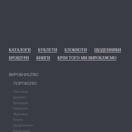
КАТАЛОГИ
БУКЛЕТИ
БЛОКНОТИ
ЩОДЕННИКИ
БРОШУРИ
КНИГИ
КРІМ ТОГО МИ ВИРОБЛЯЄМО
ВИРОБНИЦТВО
ПОРТФОЛІО
Листівки
Буклети
Брошури
Каталоги
Журнали
Книги
Щоденники
Календарі