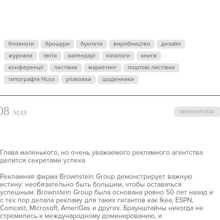
МАЛЕНЬКИМ
РЕКЛАМНЫ
блокноти
брошури
буклети
виробництво
дизайн
АГЕНТСТВО
журнали
звіти
календарі
каталоги
книги
конференції
листівки
маркетинг
поштові листівки
типографія Huss
упаковки
щоденники
08
administrator
MAY
Глава маленького, но очень уважаемого рекламного агентства
делится секретами успеха.
Рекламная фирма Brownstein Group демонстрирует важную
истину: необязательно быть большим, чтобы оставаться
успешным. Brownstein Group была основана ровно 50 лет назад и
с тех пор делала рекламу для таких гигантов как Ikea, ESPN,
Comcast, Microsoft, AmeriGas и других. Браунштайны никогда не
стремились к международному доминированию, и