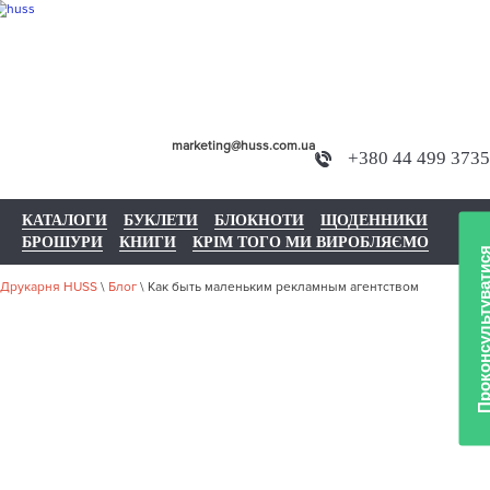
marketing@huss.com.ua
+380 44 499 3735
КАТАЛОГИ
БУКЛЕТИ
БЛОКНОТИ
ЩОДЕННИКИ
БРОШУРИ
КНИГИ
КРІМ ТОГО МИ ВИРОБЛЯЄМО
Проконсультуват
Друкарня HUSS
\
Блог
\
Как быть маленьким рекламным агентством
КАК БЫТЬ