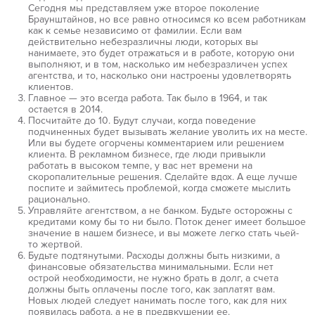
Сегодня мы представляем уже второе поколение
Браунштайнов, но все равно относимся ко всем работникам
как к семье независимо от фамилии. Если вам
действительно небезразличны люди, которых вы
нанимаете, это будет отражаться и в работе, которую они
выполняют, и в том, насколько им небезразличен успех
агентства, и то, насколько они настроены удовлетворять
клиентов.
Главное — это всегда работа. Так было в 1964, и так
остается в 2014.
Посчитайте до 10. Будут случаи, когда поведение
подчиненных будет вызывать желание уволить их на месте.
Или вы будете огорчены комментарием или решением
клиента. В рекламном бизнесе, где люди привыкли
работать в высоком темпе, у вас нет времени на
скоропалительные решения. Сделайте вдох. А еще лучше
поспите и займитесь проблемой, когда сможете мыслить
рационально.
Управляйте агентством, а не банком. Будьте осторожны с
кредитами кому бы то ни было. Поток денег имеет большое
значение в нашем бизнесе, и вы можете легко стать чьей-
то жертвой.
Будьте подтянутыми. Расходы должны быть низкими, а
финансовые обязательства минимальными. Если нет
острой необходимости, не нужно брать в долг, а счета
должны быть оплачены после того, как заплатят вам.
Новых людей следует нанимать после того, как для них
появилась работа, а не в предвкушении ее.