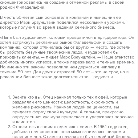
сконцентрировались на создании отменной рекламы в своей
родной Филадельфии.
В честь 50-летия сын основателя компании и нынешний ее
директор Марк Браунштайн поделился несколькими уроками,
которые получил во время ведения семейного бизнеса.
«Папа был художником, который превратился в арт-директора. Он
хотел встряхнуть рекламный рынок Филадельфии и создать
компанию, которая отличалась бы от других — место, где хотели
бы работать безумные творческие люди, и куда хотели бы
приходить клиенты, — пишет Марк Браунштайн. — Наше агентство
добилось многих успехов, а также переживало и темные времена.
Но именно эти законы позволили нам держаться наплаву в
течение 50 лет. Для других отраслей 50 лет – это не срок, но в
рекламном бизнесе такое долгожительство – редкость».
Знайте кто вы. Отец нанимал только тех людей, которые
разделяли его ценности: целостность, скромность и
желание рисковать. Нанимая людей за ценности, вы
придаете форму своей культуре. А сильная, прекрасно
определенная культура привлекает и удерживает персонал
и клиентов.
Относитесь к своим людям как к семье. В 1964 году отец
добывал нам клиентов, пока мама занималась пиаром и
ведением дел. С самого начала это был семейный бизнес.