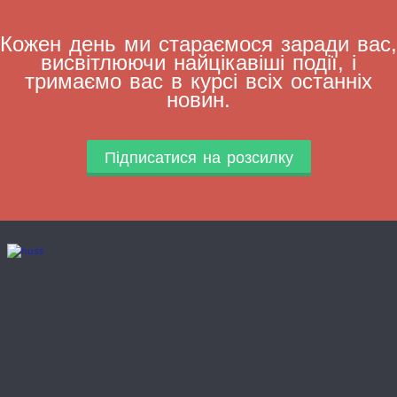
Кожен день ми стараємося заради вас,
висвітлюючи найцікавіші події, і
тримаємо вас в курсі всіх останніх
новин.
Підписатися на розсилку