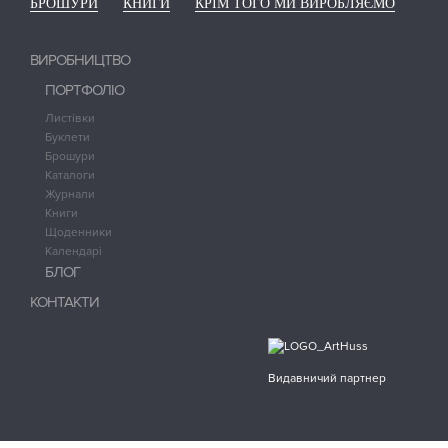
БРОШУРИ
КНИГИ
КРІМ ТОГО МИ ВИРОБЛЯЄМО
ВИРОБНИЦТВО
ПОРТФОЛІО
Листівки
Буклети
Брошури
Каталоги
Журнали
Книги
Щоденники
Календарі
БЛОГ
КОНТАКТИ
Видавничий партнер