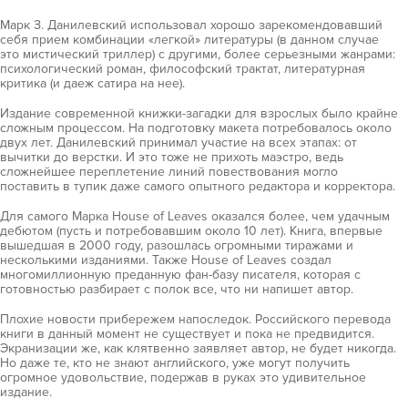
Марк З. Данилевский использовал хорошо зарекомендовавший
себя прием комбинации «легкой» литературы (в данном случае
это мистический триллер) с другими, более серьезными жанрами:
психологический роман, философский трактат, литературная
критика (и даеж сатира на нее).
Издание современной книжки-загадки для взрослых было крайне
сложным процессом. На подготовку макета потребовалось около
двух лет. Данилевский принимал участие на всех этапах: от
вычитки до верстки. И это тоже не прихоть маэстро, ведь
сложнейшее переплетение линий повествования могло
поставить в тупик даже самого опытного редактора и корректора.
Для самого Марка House of Leaves оказался более, чем удачным
дебютом (пусть и потребовавшим около 10 лет). Книга, впервые
вышедшая в 2000 году, разошлась огромными тиражами и
несколькими изданиями. Также House of Leaves создал
многомиллионную преданную фан-базу писателя, которая с
готовностью разбирает с полок все, что ни напишет автор.
Плохие новости прибережем напоследок. Российского перевода
книги в данный момент не существует и пока не предвидится.
Экранизации же, как клятвенно заявляет автор, не будет никогда.
Но даже те, кто не знают английского, уже могут получить
огромное удовольствие, подержав в руках это удивительное
издание.