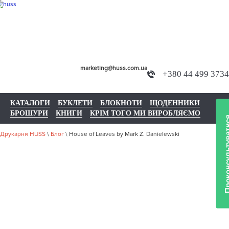
marketing@huss.com.ua
+380 44 499 3734
КАТАЛОГИ
БУКЛЕТИ
БЛОКНОТИ
ЩОДЕННИКИ
БРОШУРИ
КНИГИ
КРІМ ТОГО МИ ВИРОБЛЯЄМО
Проконсульту
Друкарня HUSS
\
Блог
\
House of Leaves by Mark Z. Danielewski
HOUSE OF