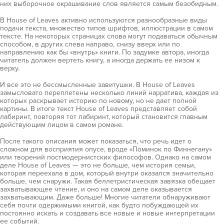
них выборочное окрашивание слов является самым безобидным.
В House of Leaves активно используются разнообразные виды
подачи текста, множество типов шрифтов, иллюстрации в самом
тексте. На некоторых страницах слова могут подаваться обычным
способом, в других слева направо, снизу вверх или по
направлению как бы «внутрь» книги. По задумке автора, иногда
читатель должен вертеть книгу, а иногда держать ее низом к
верху.
И все это не бессмысленные завитушки. В House of Leaves
замысловато переплетены несколько линий нарратива, каждая из
которых раскрывает историю по новому, но не дает полной
картины. В итоге текст House of Leaves представляет собой
лабиринт, повторяя тот лабиринт, который становится главным
действующим лицом в самом романе.
После такого описания может показаться, что речь идет о
сложном для восприятия опусе, вроде «Поминок по Финнегану»
или творений постмодернистских философов. Однако на самом
деле House of Leaves — это не больше, чем история семьи,
которая переехала в дом, который внутри оказался значительно
больше, чем снаружи. Такая беллетристическая завязка обещает
захватывающее чтение, и оно на самом деле оказывается
захватывающим. Даже больше! Многие читатели обнаруживают
себя почти одержимыми книгой, как будто побуждающей их
постоянно искать и создавать все новые и новые интерпретации
ее событий.