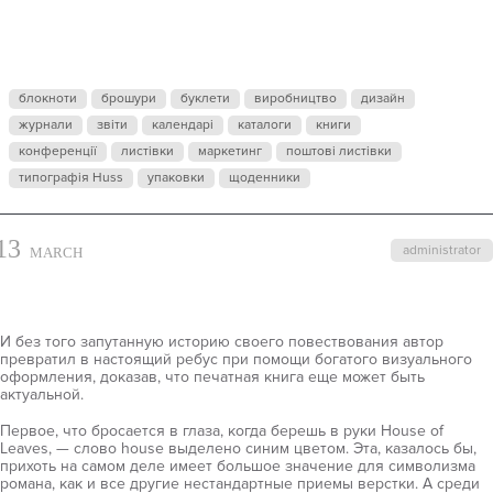
LEAVES BY
MARK Z.
блокноти
брошури
буклети
виробництво
дизайн
DANIELEWSK
журнали
звіти
календарі
каталоги
книги
конференції
листівки
маркетинг
поштові листівки
типографія Huss
упаковки
щоденники
13
administrator
MARCH
И без того запутанную историю своего повествования автор
превратил в настоящий ребус при помощи богатого визуального
оформления, доказав, что печатная книга еще может быть
актуальной.
Первое, что бросается в глаза, когда берешь в руки House of
Leaves, — слово house выделено синим цветом. Эта, казалось бы,
прихоть на самом деле имеет большое значение для символизма
романа, как и все другие нестандартные приемы верстки. А среди