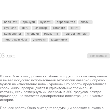
ПРОИЗВЕДЕ
блокноти
брошури
буклети
виробництво
дизайн
журнали
звіти
календарі
каталоги
книги
конференції
листівки
маркетинг
поштові листівки
типографія Huss
упаковки
щоденники
03
administrator
APRIL
Юсуке Ооно смог добавить глубины исходно плоским материалам
и вывел искусство использования технологии лазерной обрезки
бумаги на качественно новый уровень. Его работы представляют
собой книги, превращаются в удивительные трехмерные
картины, если развернуть их «веером» в 360 градусов. Каждое
произведение является одновременно иллюстрацией и частью
истории.
Процесс работы Ооно выглядит следующим образом: сначала он