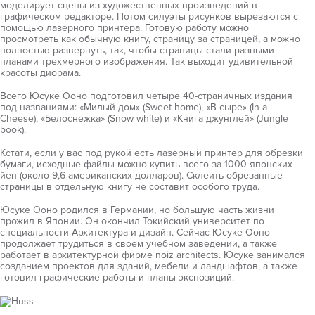
моделирует сцены из художественных произведений в
графическом редакторе. Потом силуэты рисунков вырезаются с
помощью лазерного принтера. Готовую работу можно
просмотреть как обычную книгу, страницу за страницей, а можно
полностью развернуть, так, чтобы страницы стали разными
планами трехмерного изображения. Так выходит удивительной
красоты диорама.
Всего Юсуке Ооно подготовил четыре 40-страничных издания
под названиями: «Милый дом» (Sweet home), «В сыре» (In a
Cheese), «Белоснежка» (Snow white) и «Книга джунглей» (Jungle
book).
Кстати, если у вас под рукой есть лазерный принтер для обрезки
бумаги, исходные файлы можно купить всего за 1000 японских
йен (около 9,6 американских долларов). Склеить обрезанные
страницы в отдельную книгу не составит особого труда.
Юсуке Ооно родился в Германии, но большую часть жизни
прожил в Японии. Он окончил Токийский университет по
специальности Архитектура и дизайн. Сейчас Юсуке Ооно
продолжает трудиться в своем учебном заведении, а также
работает в архитектурной фирме noiz architects. Юсуке занимался
созданием проектов для зданий, мебели и ландшафтов, а также
готовил графические работы и планы экспозиций.